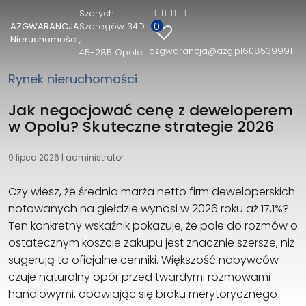
Szarych
0
AZGWARANCJA
Szeregów 34D
AZGWARANCJA Nieruchomości
Nieruchomości
azgwarancja@azg.pl
608539991
45-285 Opole
Szarych Szeregów 34D
45-285 Opole
Rynek nieruchomości
608539991
azgwarancja@azg.pl
Jak negocjować cenę z deweloperem
w Opolu? Skuteczne strategie 2026
9 lipca 2026
|
administrator
Czy wiesz, że średnia marża netto firm deweloperskich
notowanych na giełdzie wynosi w 2026 roku aż 17,1%?
Ten konkretny wskaźnik pokazuje, że pole do rozmów o
ostatecznym koszcie zakupu jest znacznie szersze, niż
sugerują to oficjalne cenniki. Większość nabywców
czuje naturalny opór przed twardymi rozmowami
handlowymi, obawiając się braku merytorycznego