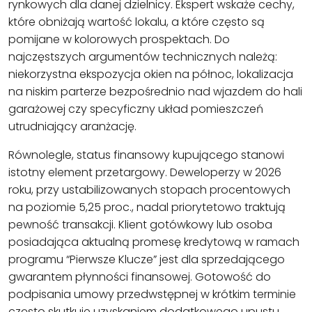
rynkowych dla danej dzielnicy. Ekspert wskaże cechy,
które obniżają wartość lokalu, a które często są
pomijane w kolorowych prospektach. Do
najczęstszych argumentów technicznych należą:
niekorzystna ekspozycja okien na północ, lokalizacja
na niskim parterze bezpośrednio nad wjazdem do hali
garażowej czy specyficzny układ pomieszczeń
utrudniający aranżację.
Równolegle, status finansowy kupującego stanowi
istotny element przetargowy. Deweloperzy w 2026
roku, przy ustabilizowanych stopach procentowych
na poziomie 5,25 proc., nadal priorytetowo traktują
pewność transakcji. Klient gotówkowy lub osoba
posiadająca aktualną promesę kredytową w ramach
programu “Pierwsze Klucze” jest dla sprzedającego
gwarantem płynności finansowej. Gotowość do
podpisania umowy przedwstępnej w krótkim terminie
często skutkuje uzyskaniem dodatkowego upustu,