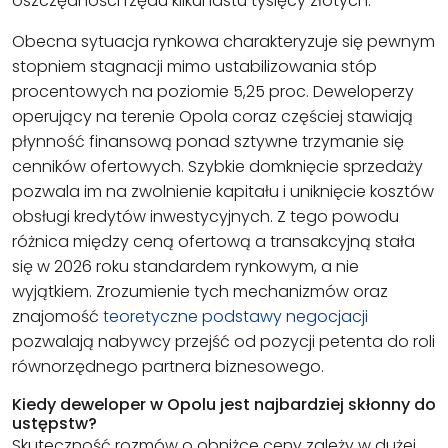
oszczędności rzędu kilkunastu tysięcy złotych.
Obecna sytuacja rynkowa charakteryzuje się pewnym
stopniem stagnacji mimo ustabilizowania stóp
procentowych na poziomie 5,25 proc. Deweloperzy
operujący na terenie Opola coraz częściej stawiają
płynność finansową ponad sztywne trzymanie się
cenników ofertowych. Szybkie domknięcie sprzedaży
pozwala im na zwolnienie kapitału i uniknięcie kosztów
obsługi kredytów inwestycyjnych. Z tego powodu
różnica między ceną ofertową a transakcyjną stała
się w 2026 roku standardem rynkowym, a nie
wyjątkiem. Zrozumienie tych mechanizmów oraz
znajomość
teoretyczne podstawy negocjacji
pozwalają nabywcy przejść od pozycji petenta do roli
równorzędnego partnera biznesowego.
Kiedy deweloper w Opolu jest najbardziej skłonny do
ustępstw?
Skuteczność rozmów o obniżce ceny zależy w dużej