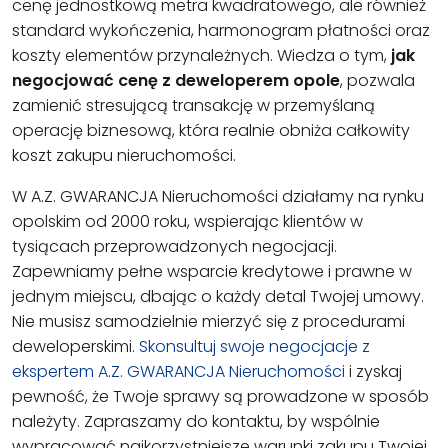
cenę jednostkową metra kwadratowego, ale również
standard wykończenia, harmonogram płatności oraz
koszty elementów przynależnych. Wiedza o tym,
jak
negocjować cenę z deweloperem opole
, pozwala
zamienić stresującą transakcję w przemyślaną
operację biznesową, która realnie obniża całkowity
koszt zakupu nieruchomości.
W A.Z. GWARANCJA Nieruchomości działamy na rynku
opolskim od 2000 roku, wspierając klientów w
tysiącach przeprowadzonych negocjacji.
Zapewniamy pełne wsparcie kredytowe i prawne w
jednym miejscu, dbając o każdy detal Twojej umowy.
Nie musisz samodzielnie mierzyć się z procedurami
deweloperskimi.
Skonsultuj swoje negocjacje z
ekspertem A.Z. GWARANCJA Nieruchomości
i zyskaj
pewność, że Twoje sprawy są prowadzone w sposób
należyty. Zapraszamy do kontaktu, by wspólnie
wypracować najkorzystniejsze warunki zakupu Twojej