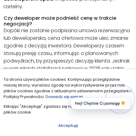
rzetelny.
Czy deweloper może podnieść cenę w trakcie
negocjacji?
Dopóki nie zostanie podpisana umowa rezerwacyjna
lub deweloperska, cena ofertowa może ulec zmianie
zgodnie z decyzją inwestora. Deweloperzy czasem
stosują presję czasu, informując o planowanych
podwyżkach, by przyspieszyć decyzję klienta. Jednak
w warunkach stabilizacji rynkowej w 2026 roku takie
działania są rzadsze. Sprzedający częściej dążą do
Ta strona używa plików cookies. Kontynuując przeglądanie
sprawnego zamknięcia transakcji na obecnych
naszej strony, wyrażasz zgodę na wykorzystywanie przez nas
warunkach niż do ryzykownego podnoszenia stawek
plików cookies zgodnie z aktualnymi ustawieniami przeglądarki i
Polityką Prywatności.
Dowiedz się więcej
w trakcie trwania rozmów.
Hej! Chętnie Ci pomogę
Klikając "Akceptuję" zgadasz się na wykorzystywanie przez nas
Jak sprawdzić, czy cena ofertowa dewelopera w
plików cookie.
Opolu ne jest zawyżona?
Weryfikacja ceny wymaga porównania oferty z
Akceptuję
cenami transakcyjnymi podobnych lokali w tej samej