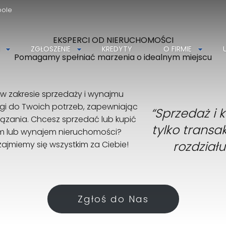
pole
EKSPERCI OD NIERUCHOMOŚCI
Szukaj i Znajdź Nieruchomość z Nami
ZGŁOSZENIE
KREDYTY
O FIRMIE
Razem znajdziemy Twoje wymarzone miejsce
Pomagamy spełniać marzenia o idealnym miejscu
w zakresie sprzedaży i wynajmu
i do Twoich potrzeb, zapewniając
“Sprzedaż i 
iązania. Chcesz sprzedać lub kupić
tylko trans
em lub wynajem nieruchomości?
rozdziału
zajmiemy się wszystkim za Ciebie!
Zgłoś do Nas