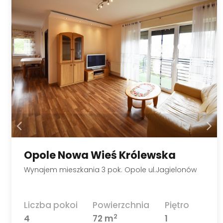
Opole Nowa Wieś Królewska
Wynajem mieszkania 3 pok. Opole ul.Jagielonów
Liczba pokoi
Powierzchnia
Piętro
2
4
72 m
1