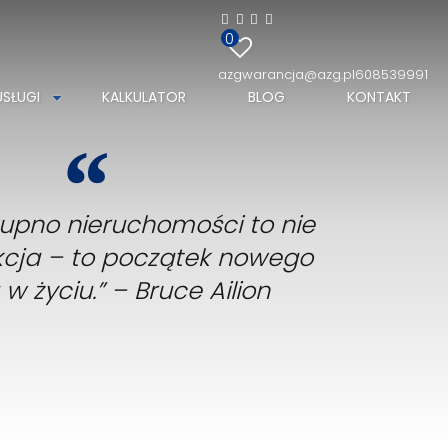
0
azgwarancja@azg.pl
608539991
USŁUGI
KALKULATOR
BLOG
KONTAKT
kupno nieruchomości to nie
akcja – to początek nowego
 w życiu.” – Bruce Ailion