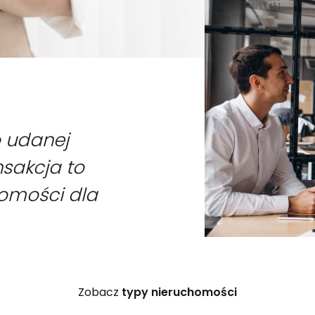
o udanej
nsakcja to
homości dla
Zobacz
typy nieruchomości