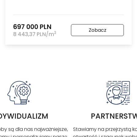
697 000 PLN
Zobacz
2
8 443,37 PLN/m
DYWIDUALIZM
PARTNERST
by są dla nas najważniejsze,
Stawiamy na przejrzystą k
my i personalizujemy nasze
otwartość i szacunek wob