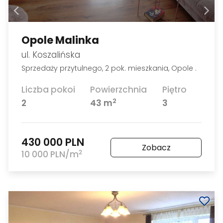
Opole Malinka
ul. Koszalińska
Sprzedaży przytulnego, 2 pok. mieszkania, Opole .
Liczba pokoi
Powierzchnia
Piętro
2
2
43 m
3
430 000 PLN
Zobacz
2
10 000 PLN/m