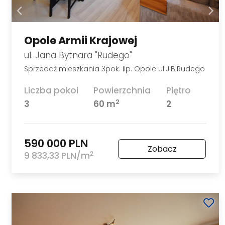
Opole Armii Krajowej
ul. Jana Bytnara "Rudego"
Sprzedaż mieszkania 3pok. IIp. Opole ul.J.B.Rudego
Liczba pokoi
Powierzchnia
Piętro
2
3
60 m
2
590 000 PLN
Zobacz
2
9 833,33 PLN/m