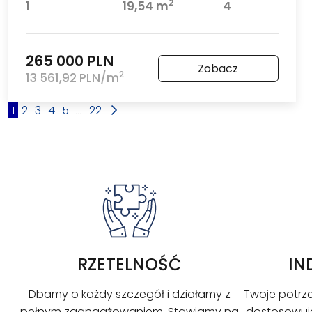
2
1
19,54 m
4
265 000 PLN
Zobacz
2
13 561,92 PLN/m
1
2
3
4
5
...
22
RZETELNOŚĆ
IN
Dbamy o każdy szczegół i działamy z
Twoje potrze
pełnym zaangażowaniem. Stawiamy na
dostosowuje