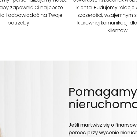
 aby zapewnić Ci najlepsze
klienta. Budujemy relacje
ia i odpowiadać na Twoje
szczerości, wzajemnym s
potrzeby.
klarownej komunikacji dl
Klientów.
Pomagamy T
nieruchomo
Jeśli martwisz się o finans
pomoc przy wycenie nieruc