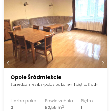
Opole Śródmieście
Sprzedaż mieszk.3-pok. z balkonem,I piętro, Śródm.
Liczba pokoi
Powierzchnia
Piętro
2
3
82,55 m
1