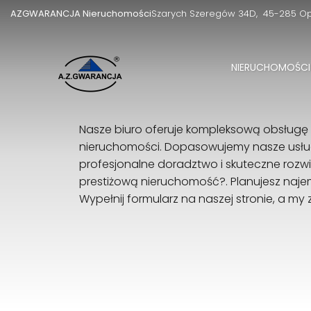
AZGWARANCJA Nieruchomości
Szarych Szeregów 34D
45-285 O
NIERUCHOMOŚCI
Nasze biuro oferuje kompleksową obsługę 
nieruchomości. Dopasowujemy nasze usług
profesjonalne doradztwo i skuteczne rozw
prestiżową nieruchomość?. Planujesz naj
Wypełnij formularz na naszej stronie, a my 