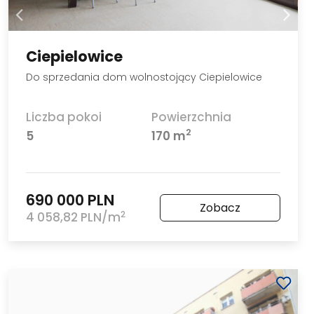
Ciepielowice
Do sprzedania dom wolnostojący Ciepielowice
Liczba pokoi
Powierzchnia
2
5
170 m
690 000 PLN
Zobacz
2
4 058,82 PLN/m