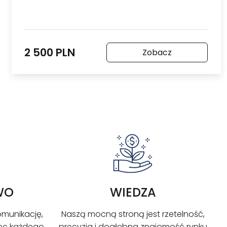
2 500 PLN
Zobacz
WO
WIEDZA
omunikację,
Naszą mocną stroną jest rzetelność,
ec każdego
precyzja i dogłębna znajomość rynku