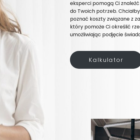
eksperci pomogą Ci znaleź
do Twoich potrzeb. Chciałb
poznać koszty związane z za
który pomoże Ci określić rz
umożliwiając podjęcie świado
Kalkulator