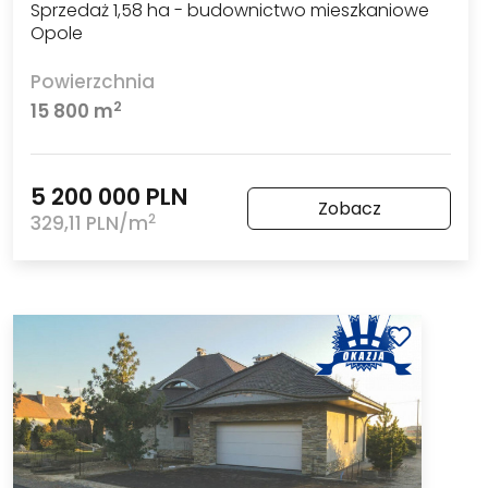
Sprzedaż 1,58 ha - budownictwo mieszkaniowe
Opole
Powierzchnia
2
15 800 m
5 200 000 PLN
Zobacz
2
329,11 PLN/m