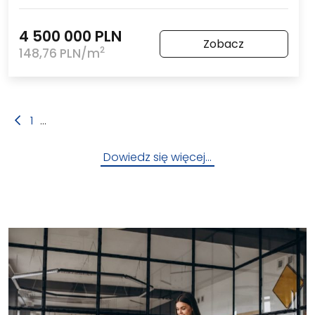
4 500 000 PLN
Zobacz
2
148,76 PLN/m
1
...
Dowiedz się więcej…