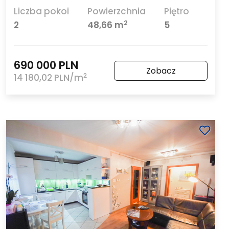
Liczba pokoi
Powierzchnia
Piętro
2
2
48,66 m
5
690 000 PLN
Zobacz
2
14 180,02 PLN/m