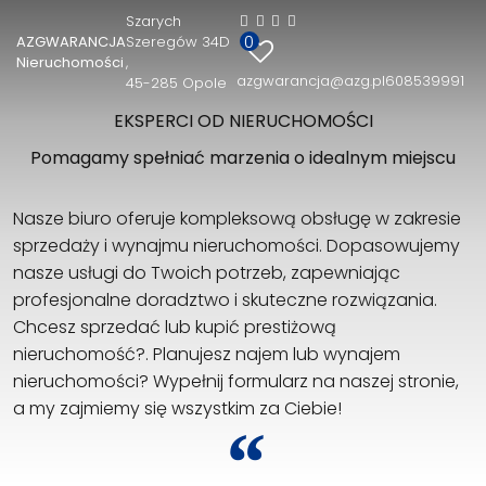
Szarych
0
AZGWARANCJA
Szeregów 34D
Nieruchomości
azgwarancja@azg.pl
608539991
45-285 Opole
EKSPERCI OD NIERUCHOMOŚCI
Pomagamy spełniać marzenia o idealnym miejscu
Nasze biuro oferuje kompleksową obsługę w zakresie
sprzedaży i wynajmu nieruchomości. Dopasowujemy
nasze usługi do Twoich potrzeb, zapewniając
profesjonalne doradztwo i skuteczne rozwiązania.
Chcesz sprzedać lub kupić prestiżową
nieruchomość?. Planujesz najem lub wynajem
nieruchomości? Wypełnij formularz na naszej stronie,
a my zajmiemy się wszystkim za Ciebie!