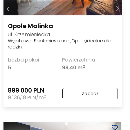
Opole Malinka
ul. Krzemieniecka
Wyjątkowe 5pok.mieszkanie,Opole,idealne dla
rodzin
Liczba pokoi
Powierzchnia
2
5
98,40 m
899 000 PLN
Zobacz
2
9 136,18 PLN/m