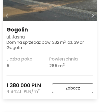
Gogolin
ul. Jasna
Dom na sprzedaż pow. 282 m
, dz. 39 ar
2
Gogolin
Liczba pokoi
Powierzchnia
2
5
285 m
1 380 000 PLN
Zobacz
2
4 842,11 PLN/m