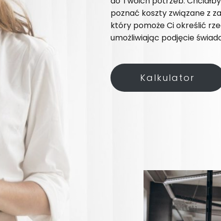
do Twoich potrzeb. Chciałb
poznać koszty związane z za
który pomoże Ci określić rz
umożliwiając podjęcie świado
Kalkulator