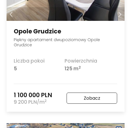
Opole Grudzice
Piękny apartament dwupoziomowy Opole
Grudzice
Liczba pokoi
Powierzchnia
2
5
125 m
1 100 000 PLN
Zobacz
2
9 200 PLN/m