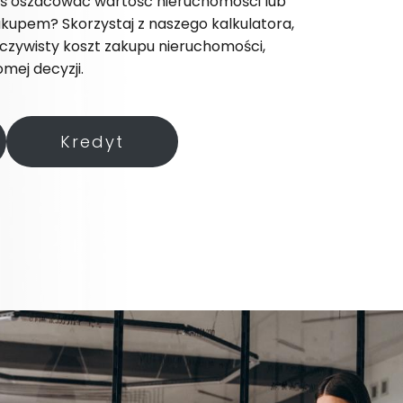
yś oszacować wartość nieruchomości lub
kupem? Skorzystaj z naszego kalkulatora,
eczywisty koszt zakupu nieruchomości,
mej decyzji.
Kredyt