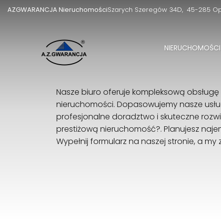
AZGWARANCJA Nieruchomości
Szarych Szeregów 34D
45-285 O
NIERUCHOMOŚCI
Nasze biuro oferuje kompleksową obsługę 
nieruchomości. Dopasowujemy nasze usług
profesjonalne doradztwo i skuteczne rozw
prestiżową nieruchomość?. Planujesz naj
Wypełnij formularz na naszej stronie, a my 