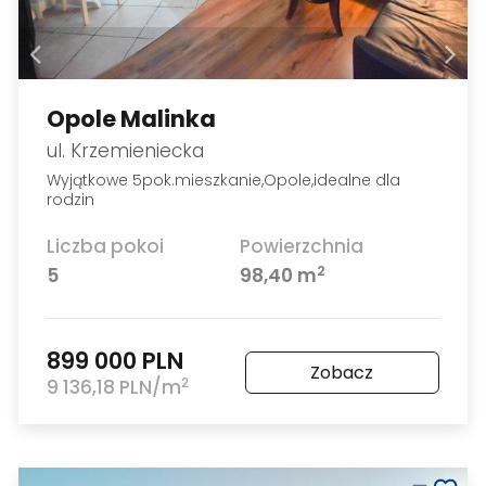
Opole Malinka
ul. Krzemieniecka
Wyjątkowe 5pok.mieszkanie,Opole,idealne dla
rodzin
Liczba pokoi
Powierzchnia
2
5
98,40 m
899 000 PLN
Zobacz
2
9 136,18 PLN/m