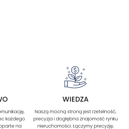
WO
WIEDZA
omunikację,
Naszą mocną stroną jest rzetelność,
ec każdego
precyzja i dogłębna znajomość rynku
 oparte na
nieruchomości. Łączymy precyzję,