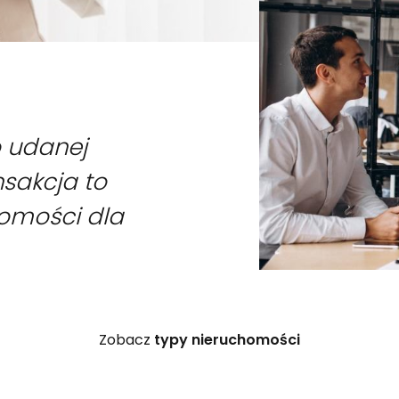
o udanej
nsakcja to
homości dla
Zobacz
typy nieruchomości