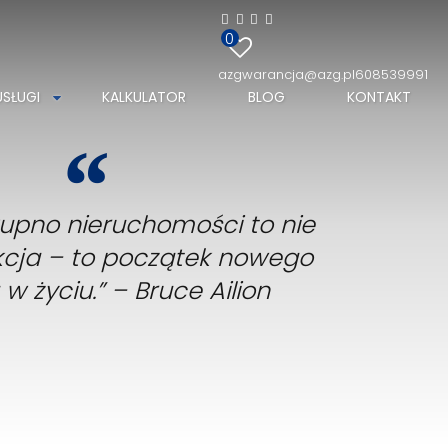
0
azgwarancja@azg.pl
608539991
USŁUGI
KALKULATOR
BLOG
KONTAKT
kupno nieruchomości to nie
akcja – to początek nowego
 w życiu.” – Bruce Ailion