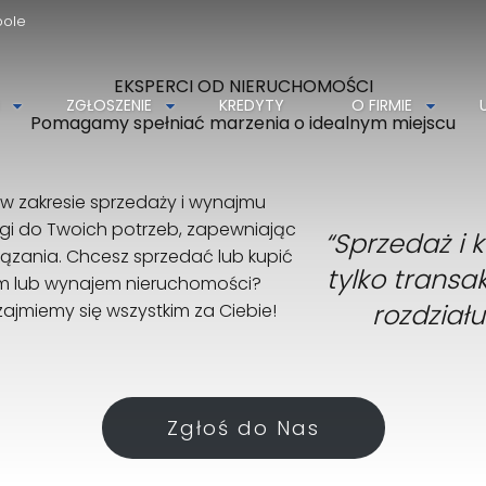
pole
EKSPERCI OD NIERUCHOMOŚCI
Szukaj i Znajdź Nieruchomość z Nami
ZGŁOSZENIE
KREDYTY
O FIRMIE
Razem znajdziemy Twoje wymarzone miejsce
Pomagamy spełniać marzenia o idealnym miejscu
w zakresie sprzedaży i wynajmu
i do Twoich potrzeb, zapewniając
“Sprzedaż i 
iązania. Chcesz sprzedać lub kupić
tylko trans
em lub wynajem nieruchomości?
rozdziału
zajmiemy się wszystkim za Ciebie!
Zgłoś do Nas