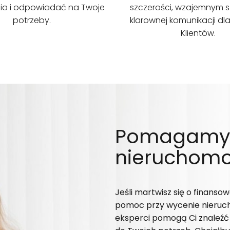
ia i odpowiadać na Twoje
szczerości, wzajemnym s
potrzeby.
klarownej komunikacji dl
Klientów.
Pomagamy T
nieruchomo
Jeśli martwisz się o finans
pomoc przy wycenie nieruc
eksperci pomogą Ci znaleź