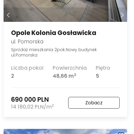
Opole Kolonia Gosławicka
ul. Pomorska
Sprzdaż mieszkania 2pok.Nowy budynek
ul.Pomorska
Liczba pokoi
Powierzchnia
Piętro
2
2
48,66 m
5
690 000 PLN
Zobacz
2
14 180,02 PLN/m