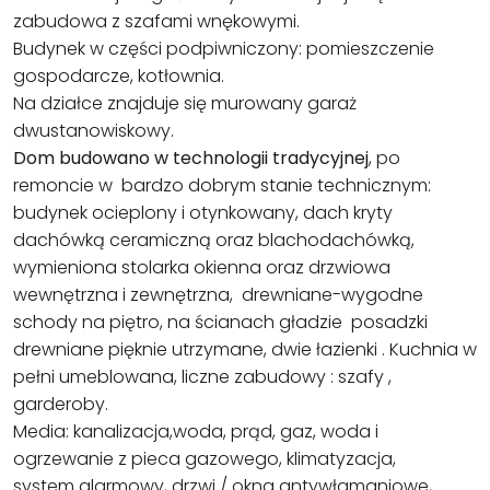
zabudowa z szafami wnękowymi.
Budynek w części podpiwniczony: pomieszczenie
gospodarcze, kotłownia.
Na działce znajduje się murowany garaż
dwustanowiskowy.
Dom budowano w technologii tradycyjnej
, po
remoncie w bardzo dobrym stanie technicznym:
budynek ocieplony i otynkowany, dach kryty
dachówką ceramiczną oraz blachodachówką,
wymieniona stolarka okienna oraz drzwiowa
wewnętrzna i zewnętrzna, drewniane-wygodne
schody na piętro, na ścianach gładzie posadzki
drewniane pięknie utrzymane, dwie łazienki . Kuchnia w
pełni umeblowana, liczne zabudowy : szafy ,
garderoby.
Media: kanalizacja,woda, prąd, gaz, woda i
ogrzewanie z pieca gazowego, klimatyzacja,
system alarmowy, drzwi / okna antywłamaniowe,