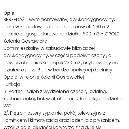
Opis
SPRZEDAŻ - wyremontowany, dwukondygnacyjny,
dom w zabudowie bliźniaczej o pow.ok. 230 m2.
pięknie zagospodarowana działka 600 m2. - OPOLE
Kolonia Gosławicka.
Dom mieszkalny w zabudowie bliźniaczej,
dwukondygnacyjny, w części podpiwniczony , o
powierzchni mieszkalnej ok.230 m2., usytuowany na
działce o pow. 6 ar. w bardzo spokojnej dzielnicy
Opola, w rejonie Kolonii Gosławickiej.
Funkcja :
1/. Parter - salon z wydzieloną częścią jadalną,
kuchnię, pokój, hol, wiatrołap oraz łazienkę i oddzielne
WC.
2/. Piętro - cztery sypialnie, pokój telewizyjny z
kominkiem i klimatyzacją oraz łazienka z prysznicem.
Wzdłuż całej długości korytarza znajduje się