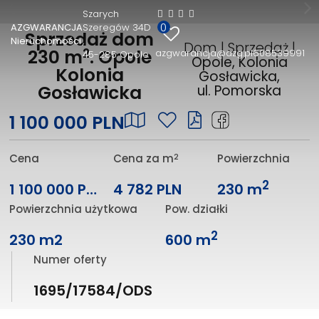
Szarych
0
AZGWARANCJA
Szeregów 34D
Sprzedaż dom
Nieruchomości
Dom | Sprzedaż |
2
230 m
. Opole
azgwarancja@azg.pl
608539991
45-285 Opole
Opole, Kolonia
Kolonia
Gosławicka,
Gosławicka
ul. Pomorska
1 100 000 PLN
2
Cena
Cena za m
Powierzchnia
2
1 100 000 PLN
4 782 PLN
230 m
Powierzchnia użytkowa
Pow. działki
2
230 m2
600 m
Numer oferty
1695/17584/ODS