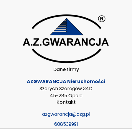
Dane firmy
AZGWARANCJA Nieruchomości
Szarych Szeregów 34D
45-285 Opole
Kontakt
azgwarancja@azg.pl
608539991
Znajdziesz nas tu