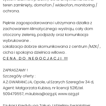
teren zamknięty, domofon / wideofon, monitoring /
ochrona.
Pięknie zagospodarowana i utrzymana działka z
zachowaniem klimatycznego wystroju, cały dom
otoczony zielenią, podjazdy oraz komunikacja
wybrukowane .
Lokalizacja dobrze skomunikowana z centrum /MZK/ ,
cicha i spokojna dzielnica willowa .
C E N A D O N E G O C J A C J I !!!
ZAPRASZAMY !
Szczegóły oferty :
A.Z.GWARANCJA, Opole, ul.Szarych Szeregów 34 d,
Agent: Małgorzata Kubisa, nr licencji 5216,tel.
509479557, m.kubisa@azg.pl, www.azg.pl
Szukasz Kredytu na Zakup. Udzielimy bezpłatnej