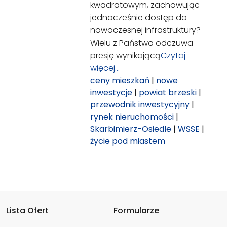
kwadratowym, zachowując
jednocześnie dostęp do
nowoczesnej infrastruktury?
Wielu z Państwa odczuwa
presję wynikającą
Czytaj
więcej…
ceny mieszkań
|
nowe
inwestycje
|
powiat brzeski
|
przewodnik inwestycyjny
|
rynek nieruchomości
|
Skarbimierz-Osiedle
|
WSSE
|
życie pod miastem
Lista Ofert
Formularze