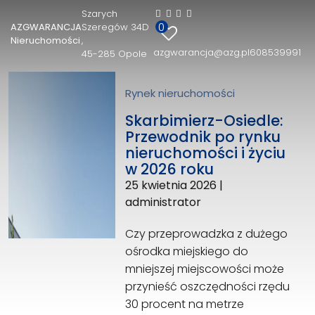
Szarych
0
AZGWARANCJA
Szeregów 34D
AZGWARANCJA Nieruchomości
Nieruchomości
azgwarancja@azg.pl
608539991
45-285 Opole
Szarych Szeregów 34D
45-285 Opole
608539991
Rynek nieruchomości
azgwarancja@azg.pl
Skarbimierz-Osiedle:
Przewodnik po rynku
nieruchomości i życiu
w 2026 roku
25 kwietnia 2026
|
administrator
Czy przeprowadzka z dużego
ośrodka miejskiego do
mniejszej miejscowości może
przynieść oszczędności rzędu
30 procent na metrze