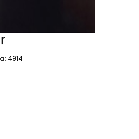
r
a: 4914