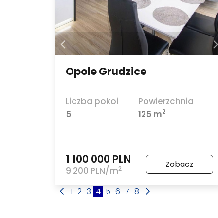
Opole Grudzice
Liczba pokoi
Powierzchnia
2
5
125 m
1 100 000 PLN
Zobacz
2
9 200 PLN/m
1
2
3
4
5
6
7
8