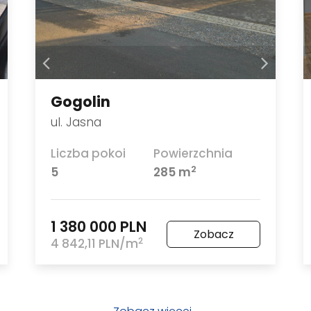
Gogolin
ul. Jasna
Liczba pokoi
Powierzchnia
2
5
285 m
1 380 000 PLN
Zobacz
2
4 842,11 PLN/m