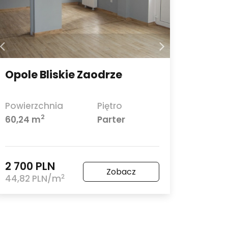
Opole Bliskie Zaodrze
Powierzchnia
Piętro
2
60,24 m
Parter
2 700 PLN
Zobacz
2
44,82 PLN/m