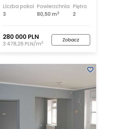
Liczba pokoi
Powierzchnia
Piętro
2
3
80,50 m
2
280 000 PLN
Zobacz
2
3 478,26 PLN/m