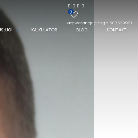
0
azgwarancja@azg.pl
608539991
USŁUGI
KALKULATOR
BLOG
KONTAKT