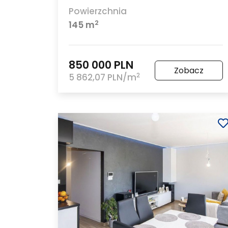
Powierzchnia
2
145 m
850 000 PLN
Zobacz
2
5 862,07 PLN/m