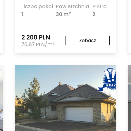
Liczba pokoi
Powierzchnia
Piętro
2
1
30 m
2
2 200 PLN
Zobacz
2
76,67 PLN/m