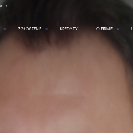
pole
AZGWARANCJA Nieruchomości
ZGŁOSZENIE
KREDYTY
O FIRMIE
Szarych Szeregów 34D
45-285 Opole
608539991
azgwarancja@azg.pl