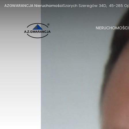
AZGWARANCJA Nieruchomości
Szarych Szeregów 34D
45-285 O
NIERUCHOMOŚCI