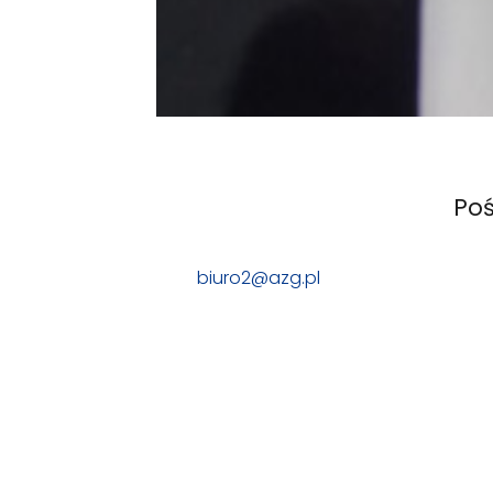
Poś
biuro2@azg.pl