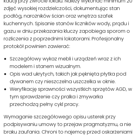
kaucji przy zwrocie lokalu. Należy wykonać minimum 20
zdjęć wysokiej rozdzielczości, dokumentując stan
podłóg, narożników ścian oraz wnętrza szafek
kuchennych. Spisanie stanów liczników wody, prądu i
gazu w dniu przekazania kluczy zapobiega sporom o
rozliczenia z poprzednimi lokatorami. Profesjonalny
protokół powinien zawierać:
Szczegółowy wykaz mebli i urządzeń wraz z ich
modelem i stanem wizualnym.
Opis wad ukrytych, takich jak pęknięta płytka pod
dywanem czy nieszczelna uszczelka w oknie.
Weryfikację sprawności wszystkich sprzętów AGD, w
tym sprawdzenie czy pralka i zmywarka
przechodzą pełny cykl pracy.
Wymaganie szczegółowego opisu usterek przy
podpisywaniu umowy to przejaw pragmatyzmu, a nie
braku zaufania. Chroni to najemcę przed oskarżeniami