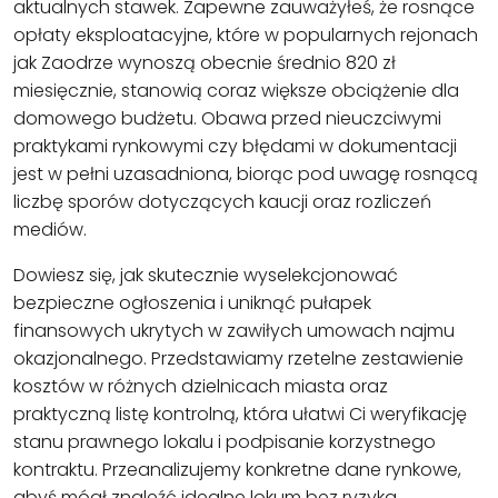
aktualnych stawek. Zapewne zauważyłeś, że rosnące
opłaty eksploatacyjne, które w popularnych rejonach
jak Zaodrze wynoszą obecnie średnio 820 zł
miesięcznie, stanowią coraz większe obciążenie dla
domowego budżetu. Obawa przed nieuczciwymi
praktykami rynkowymi czy błędami w dokumentacji
jest w pełni uzasadniona, biorąc pod uwagę rosnącą
liczbę sporów dotyczących kaucji oraz rozliczeń
mediów.
Dowiesz się, jak skutecznie wyselekcjonować
bezpieczne ogłoszenia i uniknąć pułapek
finansowych ukrytych w zawiłych umowach najmu
okazjonalnego. Przedstawiamy rzetelne zestawienie
kosztów w różnych dzielnicach miasta oraz
praktyczną listę kontrolną, która ułatwi Ci weryfikację
stanu prawnego lokalu i podpisanie korzystnego
kontraktu. Przeanalizujemy konkretne dane rynkowe,
abyś mógł znaleźć idealne lokum bez ryzyka