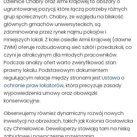
Dzielnice Chabry oraz Armii Krajowej to obszary o
ugruntowanej pozycji, które łączą potrzeby różnych
grup społecznych. Chabry, ze względu na bliskość
głównych gmachów uniwersyteckich, są
zdominowane przez rynek najmu pokojów i
mniejszych lokali. Z kolei osiedle Armii Krajowej (dawne
ZWM) oferuje rozbudowaną sieć szkół i przedszkoli, co
czyni je atrakcyjnym dla młodych pracowników.
Podczas analizy ofert warto zweryfikować stan
prawny lokalu. Podstawowym dokumentem
regulującym relacje między stronami jest
Ustawa o
ochronie praw lokatorów
, która precyzuje zasady
wypowiedzenia umowy oraz obowiązki
konserwacyjne.
Obserwujemy również dynamiczny rozwój nowych
inwestycji na obrzeżach, takich jak Kolonia Gosławicka
czy Chmielowice. Deweloperzy stawiają tam na niską
zabudowę i nowoczesne rozwiązania