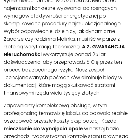
Rynek nieruchomości w 2026 roku stawia przed
najemcami konkretne wyzwania, od rosnących
wymogów efektywności energetycznej po
skomplikowane procedury najmu okazjonalnego.
Wybór odpowiedniej dzielnicy, jak dynamiczne
Zaodrze czy rodzinna Malinka, musi iść w parze z
rzetelną weryfikacją techniczną.
A.Z. GWARANCJA
Nieruchomości
wykorzystuje ponad 25 lat
doświadczenia, aby przeprowadzić Cię przez ten
proces bez zbędnego ryzyka. Nasz zespół
licencjonowanych pośredników eliminuje błędy w
dokumentacji, które mogą skutkować stratami
finansowymi rzędu wielu tysięcy złotych.
Zapewniamy kompleksową obsługę, w tym
profesjonalną termowizję lokalu, co pozwala realnie
oszacować przyszłe koszty eksploatacji. Każde
mieszkanie do wynajęcia opole
w naszej bazie
przechodzi rygorystyczną kontrolę stanu prawnego.