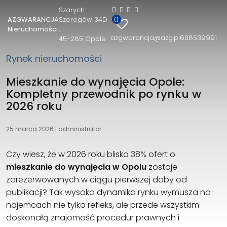
Szarych
0
AZGWARANCJA
Szeregów 34D
AZGWARANCJA Nieruchomości
Nieruchomości
azgwarancja@azg.pl
608539991
45-285 Opole
Szarych Szeregów 34D
45-285 Opole
Rynek nieruchomości
608539991
azgwarancja@azg.pl
Mieszkanie do wynajęcia Opole:
Kompletny przewodnik po rynku w
2026 roku
25 marca 2026
|
administrator
Czy wiesz, że w 2026 roku blisko 38% ofert o
mieszkanie do wynajęcia w Opolu
zostaje
zarezerwowanych w ciągu pierwszej doby od
publikacji? Tak wysoka dynamika rynku wymusza na
najemcach nie tylko refleks, ale przede wszystkim
doskonałą znajomość procedur prawnych i