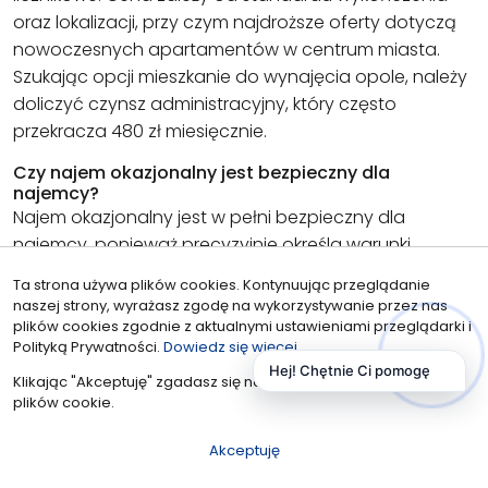
oraz lokalizacji, przy czym najdroższe oferty dotyczą
nowoczesnych apartamentów w centrum miasta.
Szukając opcji mieszkanie do wynajęcia opole, należy
doliczyć czynsz administracyjny, który często
przekracza 480 zł miesięcznie.
Czy najem okazjonalny jest bezpieczny dla
najemcy?
Najem okazjonalny jest w pełni bezpieczny dla
najemcy, ponieważ precyzyjnie określa warunki
rozwiązania umowy i chroni przed nieuzasadnionym
Ta strona używa plików cookies. Kontynuując przeglądanie
podwyższeniem czynszu. Dokument ten wymaga
naszej strony, wyrażasz zgodę na wykorzystywanie przez nas
oświadczenia o poddaniu się egzekucji, co eliminuje
plików cookies zgodnie z aktualnymi ustawieniami przeglądarki i
Polityką Prywatności.
Dowiedz się więcej
wieloletnie spory sądowe i porządkuje relacje między
Hej! Chętnie Ci pomogę
stronami. Uczciwy lokator zyskuje gwarancję
Klikając "Akceptuję" zgadasz się na wykorzystywanie przez nas
plików cookie.
stabilności, gdyż właściciel nie może go usunąć z
lokalu bez wyraźnego złamania zapisów zawartych w
Akceptuję
umowie notarialnej.