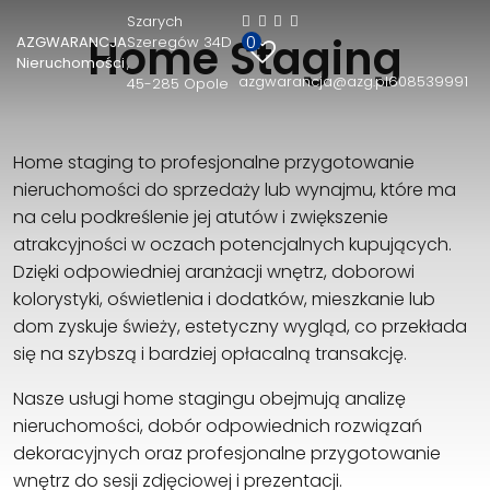
Szarych
Home Staging
0
AZGWARANCJA
Szeregów 34D
AZGWARANCJA Nieruchomości
Nieruchomości
azgwarancja@azg.pl
608539991
45-285 Opole
Szarych Szeregów 34D
45-285 Opole
608539991
Home staging to profesjonalne przygotowanie
azgwarancja@azg.pl
nieruchomości do sprzedaży lub wynajmu, które ma
na celu podkreślenie jej atutów i zwiększenie
atrakcyjności w oczach potencjalnych kupujących.
Dzięki odpowiedniej aranżacji wnętrz, doborowi
kolorystyki, oświetlenia i dodatków, mieszkanie lub
dom zyskuje świeży, estetyczny wygląd, co przekłada
się na szybszą i bardziej opłacalną transakcję.
Nasze usługi home stagingu obejmują analizę
nieruchomości, dobór odpowiednich rozwiązań
dekoracyjnych oraz profesjonalne przygotowanie
wnętrz do sesji zdjęciowej i prezentacji.