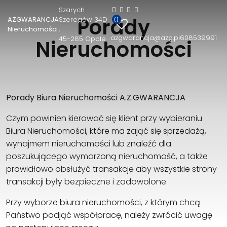
Szarych
Porady
0
AZGWARANCJA
Szeregów 34D
AZGWARANCJA Nieruchomości
Nieruchomości
azgwarancja@azg.pl
608539991
45-285 Opole
Szarych Szeregów 34D
Nieruchomości
45-285 Opole
608539991
azgwarancja@azg.pl
Porady Biura Nieruchomości A.Z.GWARANCJA
Czym powinien kierować się klient przy wybieraniu
Biura Nieruchomości, które ma zająć się sprzedażą,
wynajmem nieruchomości lub znaleźć dla
poszukującego wymarzoną nieruchomość, a także
prawidłowo obsłużyć transakcję aby wszystkie strony
transakcji były bezpieczne i zadowolone.
Przy wyborze biura nieruchomości, z którym chcą
Państwo podjąć współpracę, należy zwrócić uwagę