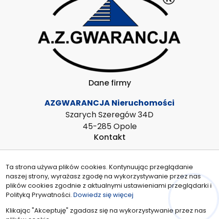
Dane firmy
AZGWARANCJA Nieruchomości
Szarych Szeregów 34D
45-285 Opole
Kontakt
azgwarancja@azg.pl
Ta strona używa plików cookies. Kontynuując przeglądanie
608539991
naszej strony, wyrażasz zgodę na wykorzystywanie przez nas
Znajdziesz nas tu
plików cookies zgodnie z aktualnymi ustawieniami przeglądarki i
Polityką Prywatności.
Dowiedz się więcej
Hej! Chętnie Ci pomogę
Klikając "Akceptuję" zgadasz się na wykorzystywanie przez nas