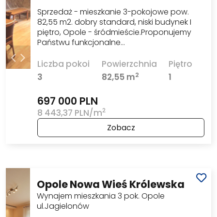
Sprzedaż - mieszkanie 3-pokojowe pow.
82,55 m2. dobry standard, niski budynek I
piętro, Opole - śródmieście.Proponujemy
Państwu funkcjonalne…
Liczba pokoi
Powierzchnia
Piętro
2
3
82,55 m
1
697 000 PLN
2
8 443,37 PLN/m
Zobacz
Opole Nowa Wieś Królewska
Wynajem mieszkania 3 pok. Opole
ul.Jagielonów