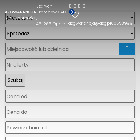
Szarych
0
AZGWARANCJA
Szeregów 34D
Nieruchomości
azgwarancja@azg.pl
608539991
45-285 Opole
mapa