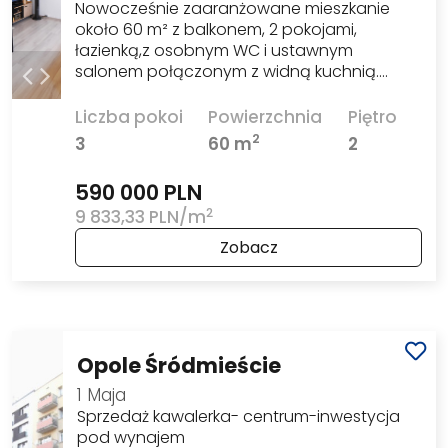
Nowocześnie zaaranżowane mieszkanie
około 60 m² z balkonem, 2 pokojami,
łazienką,z osobnym WC i ustawnym
salonem połączonym z widną kuchnią.…
Liczba pokoi
Powierzchnia
Piętro
2
3
60 m
2
590 000 PLN
2
9 833,33 PLN/m
Zobacz
Opole Śródmieście
1 Maja
Sprzedaż kawalerka- centrum-inwestycja
pod wynajem