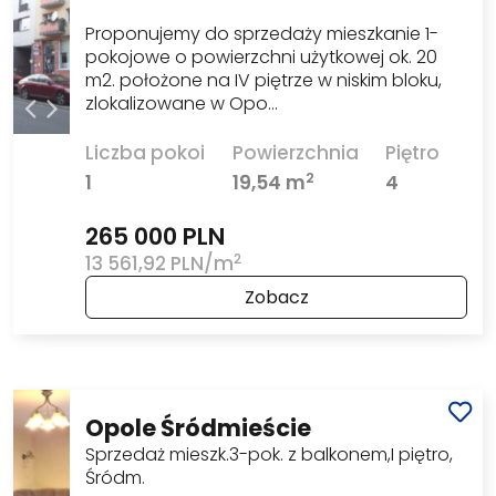
Proponujemy do sprzedaży mieszkanie 1-
pokojowe o powierzchni użytkowej ok. 20
m2. położone na IV piętrze w niskim bloku,
zlokalizowane w Opo…
Liczba pokoi
Powierzchnia
Piętro
2
1
19,54 m
4
265 000 PLN
2
13 561,92 PLN/m
Zobacz
Opole Śródmieście
Sprzedaż mieszk.3-pok. z balkonem,I piętro,
Śródm.