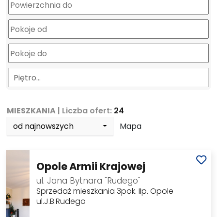
Piętro…
MIESZKANIA
| Liczba ofert:
24
od najnowszych
Mapa
Opole Armii Krajowej
ul. Jana Bytnara "Rudego"
Sprzedaż mieszkania 3pok. IIp. Opole
ul.J.B.Rudego