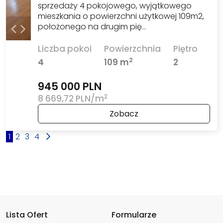
sprzedaży 4 pokojowego, wyjątkowego
mieszkania o powierzchni użytkowej 109m2,
położonego na drugim pię…
Liczba pokoi
Powierzchnia
Piętro
2
4
109 m
2
945 000 PLN
2
8 669,72 PLN/m
Zobacz
1
2
3
4
Lista Ofert
Formularze