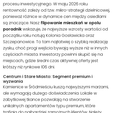
procesu inwestycyjnego. W maju 2026 roku
rentowność zależy od tzw. mikro-strategii dzielnicowej,
ponieważ różnice w dynamice cen między osiedlami
są znaczące. Nasz
flipowanie mieszkań w opolu
poradnik
wskazuje, że najwyższe wzrosty wartości od
początku roku notują Kolonia Gosławicka oraz
Szczepanowice. To tam najłatwiej o szybką realizację
zysku, choć progi wejścia bywają wyższe niż w innych
częściach miasta. Inwestorzy powinni skupić się na
miejscach, gdzie średni czas aktywnej oferty jest
krótszy niż rynkowe 106 dni.
Centrum i Stare Miasto: Segment premium i
wyzwania
Kamienice w Śródmieściu kuszą najwyższymi marżami,
ale wymagają dużego doświadczenia. Lokale w
zabytkowej tkance pozwalają na stworzenie
unikalnych apartamentów typu premium, które
trafiają do najbardziej zamożnych klientów. Należy