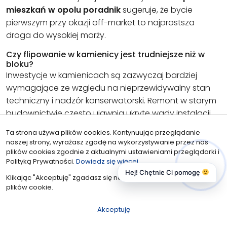
mieszkań w opolu poradnik
sugeruje, że bycie
pierwszym przy okazji off-market to najprostsza
droga do wysokiej marży.
Czy flipowanie w kamienicy jest trudniejsze niż w
bloku?
Inwestycje w kamienicach są zazwyczaj bardziej
wymagające ze względu na nieprzewidywalny stan
techniczny i nadzór konserwatorski. Remont w starym
budownictwie często ujawnia ukryte wady instalacji
lub konstrukcji, co może drastycznie podnieść koszty.
Ta strona używa plików cookies. Kontynuując przeglądanie
Z drugiej strony, unikalne apartamenty w Centrum
naszej strony, wyrażasz zgodę na wykorzystywanie przez nas
pozwalają na wypracowanie znacznie wyższych marż
plików cookies zgodnie z aktualnymi ustawieniami przeglądarki i
Polityką Prywatności.
Dowiedz się więcej
niż standardowe mieszkania w blokach z wielkiej płyty,
Hej! Chętnie Ci pomogę
które charakteryzują się większą przewidywalnością
Klikając "Akceptuję" zgadasz się na wykorzystywanie przez nas
plików cookie.
kosztów.
Akceptuję
flipowanie mieszkań
|
inwestycje w nieruchomości
|
jak zarobić
na nieruchomościach
|
Opole
|
podatki od