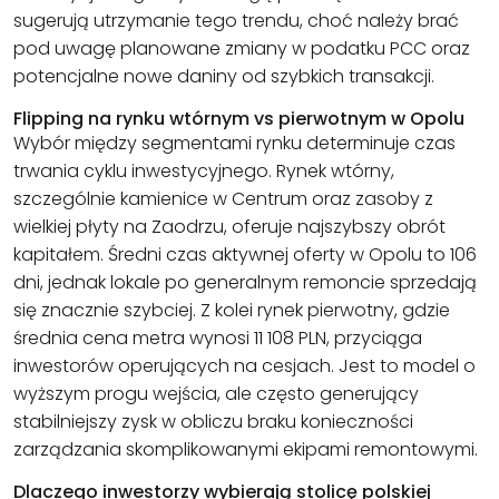
sugerują utrzymanie tego trendu, choć należy brać
pod uwagę planowane zmiany w podatku PCC oraz
potencjalne nowe daniny od szybkich transakcji.
Flipping na rynku wtórnym vs pierwotnym w Opolu
Wybór między segmentami rynku determinuje czas
trwania cyklu inwestycyjnego. Rynek wtórny,
szczególnie kamienice w Centrum oraz zasoby z
wielkiej płyty na Zaodrzu, oferuje najszybszy obrót
kapitałem. Średni czas aktywnej oferty w Opolu to 106
dni, jednak lokale po generalnym remoncie sprzedają
się znacznie szybciej. Z kolei rynek pierwotny, gdzie
średnia cena metra wynosi 11 108 PLN, przyciąga
inwestorów operujących na cesjach. Jest to model o
wyższym progu wejścia, ale często generujący
stabilniejszy zysk w obliczu braku konieczności
zarządzania skomplikowanymi ekipami remontowymi.
Dlaczego inwestorzy wybierają stolicę polskiej