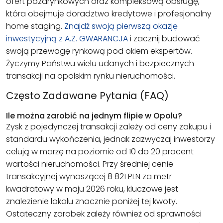
ofert pozarynkowych oraz kompleksową obsługę,
która obejmuje doradztwo kredytowe i profesjonalny
home staging.
Znajdź swoją pierwszą okazję
inwestycyjną z A.Z. GWARANCJA
i zacznij budować
swoją przewagę rynkową pod okiem ekspertów.
Życzymy Państwu wielu udanych i bezpiecznych
transakcji na opolskim rynku nieruchomości.
Często Zadawane Pytania (FAQ)
Ile można zarobić na jednym flipie w Opolu?
Zysk z pojedynczej transakcji zależy od ceny zakupu i
standardu wykończenia, jednak zazwyczaj inwestorzy
celują w marżę na poziomie od 10 do 20 procent
wartości nieruchomości. Przy średniej cenie
transakcyjnej wynoszącej 8 821 PLN za metr
kwadratowy w maju 2026 roku, kluczowe jest
znalezienie lokalu znacznie poniżej tej kwoty.
Ostateczny zarobek zależy również od sprawności