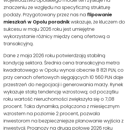
województwa opolskiego model ten zyskuje na
znaczeniu ze względu na specyficzną strukturę
podaży. Przygotowany przez nas na
flipowanie
mieszkań w Opolu poradnik
wskazuje, że kluczem do
sukcesu w maju 2026 roku jest umiejętne
wykorzystanie różnicy między ceną ofertową a
transakcyjną.
Dane z maja 2026 roku potwierdzają stabilną
kondycję sektora. Średnia cena transakcyjna metra
kwadratowego w Opolu wynosi obecnie 8 821 PLN, co
przy cenach ofertowych sięgających 10 560 PLN daje
przestrzeń do negocjacji i generowania marży. Rynek
wykazuje stałą tendencję wzrostową; od początku
roku wartość nieruchomości zwiększyła się o 7,08
procent. Taka dynamika, połączona z miesięcznym
wzrostem na poziomie 2 procent, pozwala
inwestorom na bezpieczniejsze planowanie wyjścia z
inwestycji. Prognozy na drugą połowę 2026 roku