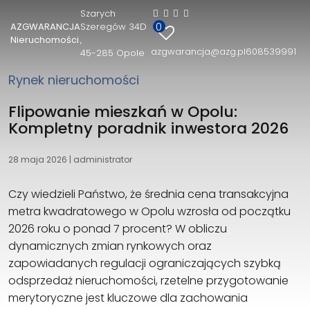
Szarych
0
AZGWARANCJA
Szeregów 34D
AZGWARANCJA Nieruchomości
Nieruchomości
azgwarancja@azg.pl
608539991
45-285 Opole
Szarych Szeregów 34D
45-285 Opole
Rynek nieruchomości
608539991
azgwarancja@azg.pl
Flipowanie mieszkań w Opolu:
Kompletny poradnik inwestora 2026
28 maja 2026
|
administrator
Czy wiedzieli Państwo, że średnia cena transakcyjna
metra kwadratowego w Opolu wzrosła od początku
2026 roku o ponad 7 procent? W obliczu
dynamicznych zmian rynkowych oraz
zapowiadanych regulacji ograniczających szybką
odsprzedaż nieruchomości, rzetelne przygotowanie
merytoryczne jest kluczowe dla zachowania