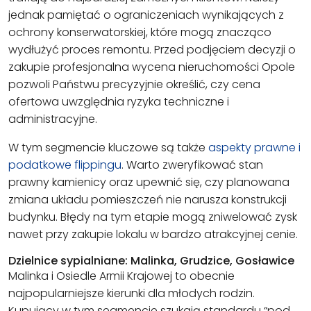
jednak pamiętać o ograniczeniach wynikających z
ochrony konserwatorskiej, które mogą znacząco
wydłużyć proces remontu. Przed podjęciem decyzji o
zakupie profesjonalna wycena nieruchomości Opole
pozwoli Państwu precyzyjnie określić, czy cena
ofertowa uwzględnia ryzyka techniczne i
administracyjne.
W tym segmencie kluczowe są także
aspekty prawne i
podatkowe flippingu
. Warto zweryfikować stan
prawny kamienicy oraz upewnić się, czy planowana
zmiana układu pomieszczeń nie narusza konstrukcji
budynku. Błędy na tym etapie mogą zniwelować zysk
nawet przy zakupie lokalu w bardzo atrakcyjnej cenie.
Dzielnice sypialniane: Malinka, Grudzice, Gosławice
Malinka i Osiedle Armii Krajowej to obecnie
najpopularniejsze kierunki dla młodych rodzin.
Kupujący w tym segmencie szukają standardu “pod