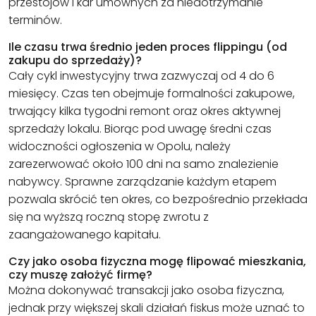
przestojów i kar umownych za niedotrzymanie
terminów.
Ile czasu trwa średnio jeden proces flippingu (od
zakupu do sprzedaży)?
Cały cykl inwestycyjny trwa zazwyczaj od 4 do 6
miesięcy. Czas ten obejmuje formalności zakupowe,
trwający kilka tygodni remont oraz okres aktywnej
sprzedaży lokalu. Biorąc pod uwagę średni czas
widoczności ogłoszenia w Opolu, należy
zarezerwować około 100 dni na samo znalezienie
nabywcy. Sprawne zarządzanie każdym etapem
pozwala skrócić ten okres, co bezpośrednio przekłada
się na wyższą roczną stopę zwrotu z
zaangażowanego kapitału.
Czy jako osoba fizyczna mogę flipować mieszkania,
czy muszę założyć firmę?
Można dokonywać transakcji jako osoba fizyczna,
jednak przy większej skali działań fiskus może uznać to