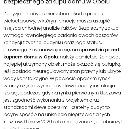
bezpiecznego zakupu domu w Opolu
Decyzja o nabyciu nieruchomości to proces
wieloetapowy, w którym emocje muszą ustąpić
miejsca chłodnej analizie faktów. Bezpieczny zakup
wymaga równoległego badania dwóch obszarów:
kondycji fizycznej budynku oraz jego statusu
prawnego. Zastanawiając się,
co sprawdzić przed
kupnem domu w Opolu
, należy pamiętać, że nawet
najlepiej utrzymany obiekt może okazać się pułapką,
jeśli posiada nieuregulowany stan prawny lub ukryte
wady konstrukcyjne. W powiecie opolskim rynek
wtórny często wymaga wnikliwej oceny instalacji i
izolacji, podczas gdy na rynku pierwotnym kluczowa
jest zgodność wykonania z projektem oraz
standardami deweloperskimi. Rzetelny audyt to
jedyny sposób na uniknięcie nieprzewidzianych
kosztów, które w 2026 roku mogą znacząco obciążyć
budżet domowy.