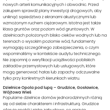
nowych arterii komunikacyjnych i obwodnic. Przed
zakupem sprawdź plany inwestycji drogowych, aby
uniknąć sąsiedztwa z ekranami akustycznymi lub
wzmożonym ruchem ciężarowym. Istotna jest także
klasa gruntów oraz poziom wód gruntowych. W
dzielnicach położonych blisko cieków wodnych lub na
terenach o wysokim poziomie wód, fundamenty
wymagają szczególnego zabezpieczenia, o czym
wspominaliśmy w kontekście audytu technicznego.
Nie zapomnij o weryfikacji uciążliwości pobliskich
zakładów przemysłowych lub usługowych, które
mogą generować hałas lub zapachy odczuwalne
tylko przy konkretnych kierunkach wiatru.
Dzielnice Opola pod lupą – Grudzice, Gosławice,
Wójtowa Wieś
Popularne dzielnice domów jednorodzinnych różnią
się od siebie charakterem i infrastrukturą. Grudzice
oferują spokój i niską zabudowę, co sprzyja