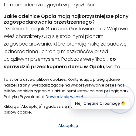
termomodernizacyjnych w przyszłości.
Jakie dzielnice Opola mają najkorzystniejsze plany
zagospodarowania przestrzennego?
Dzielnice takie jak Grudzice, Gosławice oraz Wójtowa
Wieś charakteryzują się stabilnymi planami
zagospodarowania, które promują niską zabudowę
jednorodzinną i chronią mieszkańców przed
uciążliwym przemysłem. Podczas weryfikacji,
co
sprawdzić przed kupnem domu w Opolu
, warto
zwrócić uwagę na te obszary, gdzie MPZP przewiduje
Ta strona używa plików cookies. Kontynuując przeglądanie
rozwój terenów zielonych i infrastruktury społecznej.
naszej strony, wyrażasz zgodę na wykorzystywanie przez nas
Przejrzyste zapisy planistyczne w tych częściach
plików cookies zgodnie z aktualnymi ustawieniami przeglądarki i
miasta minimalizują ryzyko powstania w sąsiedztwie
Polityką Prywatności.
Dowiedz się więcej
Hej! Chętnie Ci pomogę
wysokich bloków lub arterii komunikacyjnych, co
Klikając "Akceptuję" zgadasz się na wykorzystywanie przez nas
sprzyja utrzymaniu wartości nieruchomości.
plików cookie.
Czy biuro nieruchomości pomaga w sprawdzeniu
Akceptuję
stanu technicznego domu?