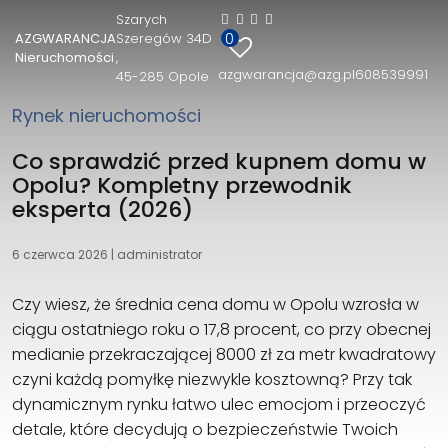
Szarych
0
AZGWARANCJA
Szeregów 34D
AZGWARANCJA Nieruchomości
Nieruchomości
azgwarancja@azg.pl
608539991
45-285 Opole
Szarych Szeregów 34D
45-285 Opole
Rynek nieruchomości
608539991
azgwarancja@azg.pl
Co sprawdzić przed kupnem domu w
Opolu? Kompletny przewodnik
eksperta (2026)
6 czerwca 2026
|
administrator
Czy wiesz, że średnia cena domu w Opolu wzrosła w
ciągu ostatniego roku o 17,8 procent, co przy obecnej
medianie przekraczającej 8000 zł za metr kwadratowy
czyni każdą pomyłkę niezwykle kosztowną? Przy tak
dynamicznym rynku łatwo ulec emocjom i przeoczyć
detale, które decydują o bezpieczeństwie Twoich