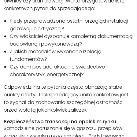
piwnicy czy stan elewacji. Warto przygotować listę
konkretnych pytań do sprzedającego:
Kiedy przeprowadzono ostatni przegląd instalacji
gazowej i elektrycznej?
Czy właściciel dysponuje kompletną dokumentacją
budowlaną i powykonawczą?
Z jakich materiałów wykonano izolację
fundamentów?
Czy dom posiada aktualne świadectwo
charakterystyki energetycznej?
Odpowiedzi na te pytania często obnażają słabe
punkty oferty. Jeśli sprzedający unika konkretów, jest
to sygnał do zachowania szczególnej ostrożności
przed wpłatą jakichkolwiek zaliczek.
Bezpieczeństwo transakcji na opolskim rynku
Samodzielne poruszanie się w gąszczu przepisów
wiąże się z wysokim ryzykiem błędu. Podstawowym