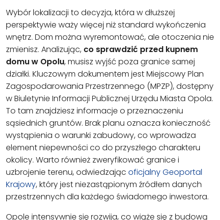
Wybór lokalizacji to decyzja, która w dłuższej
perspektywie waży więcej niż standard wykończenia
wnętrz. Dom można wyremontować, ale otoczenia nie
zmienisz. Analizując,
co sprawdzić przed kupnem
domu w Opolu
, musisz wyjść poza granice samej
działki. Kluczowym dokumentem jest Miejscowy Plan
Zagospodarowania Przestrzennego (MPZP), dostępny
w Biuletynie Informacji Publicznej Urzędu Miasta Opola.
To tam znajdziesz informacje o przeznaczeniu
sąsiednich gruntów. Brak planu oznacza konieczność
wystąpienia o warunki zabudowy, co wprowadza
element niepewności co do przyszłego charakteru
okolicy. Warto również zweryfikować granice i
uzbrojenie terenu, odwiedzając
oficjalny Geoportal
Krajowy
, który jest niezastąpionym źródłem danych
przestrzennych dla każdego świadomego inwestora.
Opole intensywnie się rozwija, co wiąże się z budową