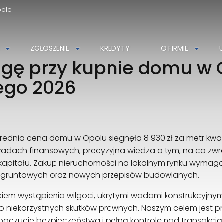
pole
AZGWARANCJA Nieruchomości
ZGŁOSZENIE
KREDYTY
O FIRMIE
Szarych Szeregów 34D
agę przy kupnie domu w
45-285 Opole
608539991
ego 2026
azgwarancja@azg.pl
średnia cena domu w Opolu sięgnęła 8 930 zł za metr kwa
akładach finansowych, precyzyjna wiedza o tym, na co zw
pitału. Zakup nieruchomości na lokalnym rynku wymaga dzi
yzyk gruntowych oraz nowych przepisów budowlanych.
iem wystąpienia wilgoci, ukrytymi wadami konstrukcyjn
 niekorzystnych skutków prawnych. Naszym celem jest p
zucie bezpieczeństwa i pełną kontrolę nad transakcją. 