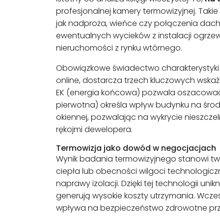
profesjonalnej kamery termowizyjnej. Tak
jak nadproża, wieńce czy połączenia dachu
ewentualnych wycieków z instalacji ogrze
nieruchomości z rynku wtórnego.
Obowiązkowe świadectwo charakterystyki e
online, dostarcza trzech kluczowych wskaźni
EK (energia końcowa) pozwala oszacować r
pierwotna) określa wpływ budynku na środ
okiennej, pozwalając na wykrycie nieszcze
rękojmi dewelopera.
Termowizja jako dowód w negocjacjach
Wynik badania termowizyjnego stanowi tw
ciepła lub obecności wilgoci technolog
naprawy izolacji. Dzięki tej technologii 
generują wysokie koszty utrzymania. Wczes
wpływa na bezpieczeństwo zdrowotne prz