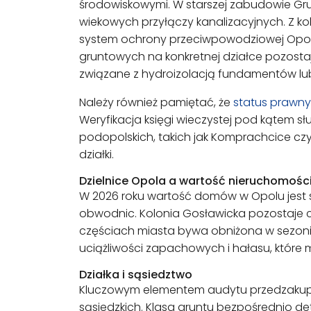
środowiskowymi. W starszej zabudowie Grud
wiekowych przyłączy kanalizacyjnych. Z k
system ochrony przeciwpowodziowej Opola,
gruntowych na konkretnej działce pozost
związane z hydroizolacją fundamentów lu
Należy również pamiętać, że
status prawny
Weryfikacja księgi wieczystej pod kątem s
podopolskich, takich jak Komprachcice cz
działki.
Dzielnice Opola a wartość nieruchomośc
W 2026 roku wartość domów w Opolu jest 
obwodnic. Kolonia Gosławicka pozostaje c
częściach miasta bywa obniżona w sezonie
uciążliwości zapachowych i hałasu, które
Działka i sąsiedztwo
Kluczowym elementem audytu przedzakupow
sąsiedzkich. Klasa gruntu bezpośrednio 