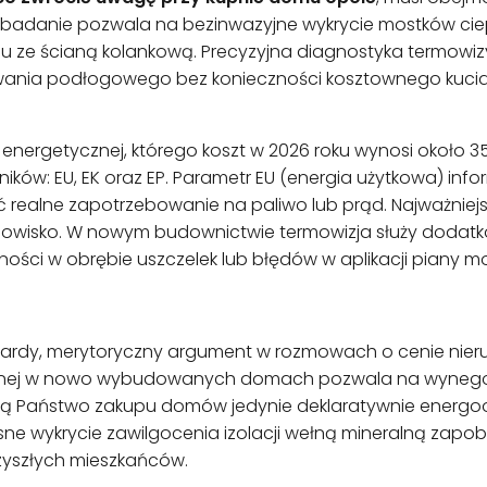
ie badanie pozwala na bezinwazyjne wykrycie mostków cie
 ze ścianą kolankową. Precyzyjna diagnostyka termowizyj
wania podłogowego bez konieczności kosztownego kucia 
nergetycznej, którego koszt w 2026 roku wynosi około 3
ków: EU, EK oraz EP. Parametr EU (energia użytkowa) inform
ealne zapotrzebowanie na paliwo lub prąd. Najważniejs
owisko. W nowym budownictwie termowizja służy dodatkow
lności w obrębie uszczelek lub błędów w aplikacji piany
ardy, merytoryczny argument w rozmowach o cenie nieru
icznej w nowo wybudowanych domach pozwala na wynego
unikną Państwo zakupu domów jedynie deklaratywnie energo
ne wykrycie zawilgocenia izolacji wełną mineralną zapob
yszłych mieszkańców.