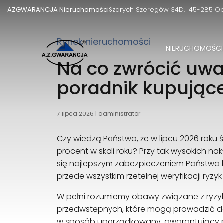
AZGWARANCJA Nieruchomości
Szarych Szeregów 34D
45-285 O
Rynek nieruchomości
NIERUCHOMOŚCI
Na co zwrócić uw
poradnik kupując
7 lipca 2026
|
administrator
Czy wiedzą Państwo, że w lipcu 2026 roku 
procent w skali roku? Przy tak wysokich n
się najlepszym zabezpieczeniem Państwa ka
przede wszystkim rzetelnej weryfikacji r
W pełni rozumiemy obawy związane z ryzyk
przedwstępnych, które mogą prowadzić do
w sposób uporządkowany, gwarantujący poc