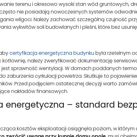
towanie terenu i okresowo wysoki stan wód gruntowych, 
 często nie posiadają nowoczesnych systemów odwodnienia
gania wilgoci. Należy zachować szczególną czujność pr
nia wykwitów soli budowlanych i pleśni, które bez usuni
 aby
certyfikacja energetyczna budynku
była rzetelnym o
 kotłownię, należy zweryfikować dokumentację serwisow
na jest sprawność wentylacji. W domach poddanych term
 zaburzenia cyrkulacji powietrza. Skutkuje to pojawieni
ników. Przed podjęciem ostatecznej decyzji warto zamów
ające nakładów finansowych.
cja energetyczna – standard be
ąca kosztów eksploatacji osiągnęła poziom, w którym a
co zwrócić uwagę przy kupnie domu opole
, musi obejm