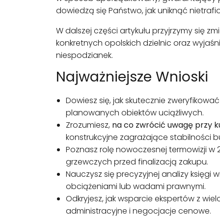
dowiedzą się Państwo, jak uniknąć nietra
W dalszej części artykułu przyjrzymy się
konkretnych opolskich dzielnic oraz wyjaś
niespodzianek.
Najważniejsze Wnioski
Dowiesz się, jak skutecznie zweryfikow
planowanych obiektów uciążliwych.
Zrozumiesz,
na co zwrócić uwagę przy 
konstrukcyjne zagrażające stabilności 
Poznasz rolę nowoczesnej termowizji w 2
grzewczych przed finalizacją zakupu.
Nauczysz się precyzyjnej analizy księg
obciążeniami lub wadami prawnymi.
Odkryjesz, jak wsparcie ekspertów z wi
administracyjne i negocjacje cenowe.