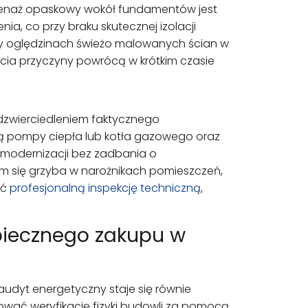
drenaż opaskowy wokół fundamentów jest
, co przy braku skutecznej izolacji
zy oględzinach świeżo malowanych ścian w
ęcia przyczyny powrócą w krótkim czasie
dzwierciedleniem faktycznego
ą pompy ciepła lub kotła gazowego oraz
omodernizacji bez zadbania o
em się grzyba w narożnikach pomieszczeń,
ić
profesjonalną inspekcję techniczną
,
zpiecznego zakupu w
udyt energetyczny staje się równie
ować weryfikację fizyki budowli za pomocą