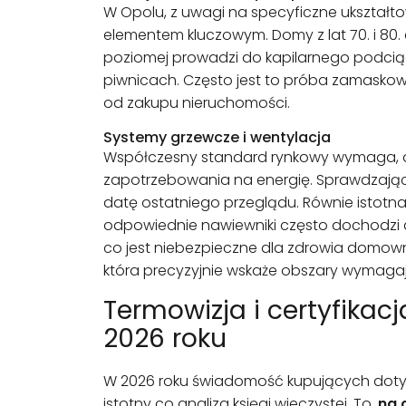
W Opolu, z uwagi na specyficzne ukształ
elementem kluczowym. Domy z lat 70. i 80.
poziomej prowadzi do kapilarnego podcią
piwnicach. Często jest to próba zamaskowa
od zakupu nieruchomości.
Systemy grzewcze i wentylacja
Współczesny standard rynkowy wymaga,
zapotrzebowania na energię. Sprawdzając
datę ostatniego przeglądu. Równie istot
odpowiednie nawiewniki często dochodzi do
co jest niebezpieczne dla zdrowia domow
która precyzyjnie wskaże obszary wymag
Termowizja i certyfika
2026 roku
W 2026 roku świadomość kupujących dotycz
istotny co analiza księgi wieczystej. To,
na 