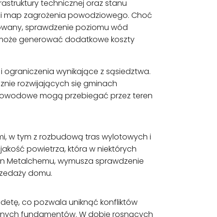
astruktury technicznej oraz stanu
kacji map zagrożenia powodziowego. Choć
izowany, sprawdzenie poziomu wód
y może generować dodatkowe koszty
i ograniczenia wynikające z sąsiedztwa.
cznie rozwijających się gminach
iatłowodowe mogą przebiegać przez teren
i, w tym z rozbudową tras wylotowych i
akość powietrza, która w niektórych
ejon Metalchemu, wymusza sprawdzenie
rzedaży domu.
etę, co pozwala uniknąć konfliktów
owanych fundamentów. W dobie rosnących