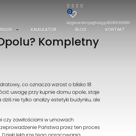
0
azgwarancja@azg.pl
608539991
USŁUGI
KALKULATOR
BLOG
KONTAKT
 Opolu? Kompletny
dratowy, co oznacza wzrost o blisko 18
rócić uwagę przy kupnie domu opole, staje
ś nie tylko analizy estetyki budynku, ale
ymi czy zawiłościami w umowach
rzeprowadzenie Państwa przez ten proces
Dzięki lekturze tego opracowania