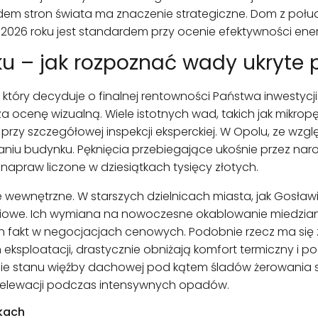
lędem stron świata ma znaczenie strategiczne. Dom z po
 w 2026 roku jest standardem przy ocenie efektywności en
u – jak rozpoznać wady ukryte
który decyduje o finalnej rentowności Państwa inwestycji
za ocenę wizualną. Wiele istotnych wad, takich jak mikro
rzy szczegółowej inspekcji eksperckiej. W Opolu, ze wzgl
iu budynku. Pęknięcia przebiegające ukośnie przez naro
 napraw liczone w dziesiątkach tysięcy złotych.
 wewnętrzne. W starszych dzielnicach miasta, jak Gosław
iniowe. Ich wymiana na nowoczesne okablowanie miedzian
 fakt w negocjacjach cenowych. Podobnie rzecz ma się z
 eksploatacji, drastycznie obniżają komfort termiczny i 
zenie stanu więźby dachowej pod kątem śladów żerowania
 elewacji podczas intensywnych opadów.
nkach