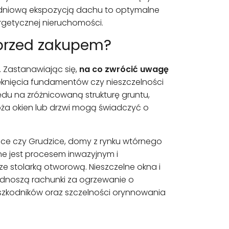
łudniową ekspozycją dachu to optymalne
ergetycznej nieruchomości.
 przed zakupem?
. Zastanawiając się,
na co zwrócić uwagę
pęknięcia fundamentów czy nieszczelności
ędu na zróżnicowaną strukturę gruntu,
ża okien lub drzwi mogą świadczyć o
ice czy Grudzice, domy z rynku wtórnego
e jest procesem inwazyjnym i
e stolarką otworową. Nieszczelne okna i
podnoszą rachunki za ogrzewanie o
 szkodników oraz szczelności orynnowania