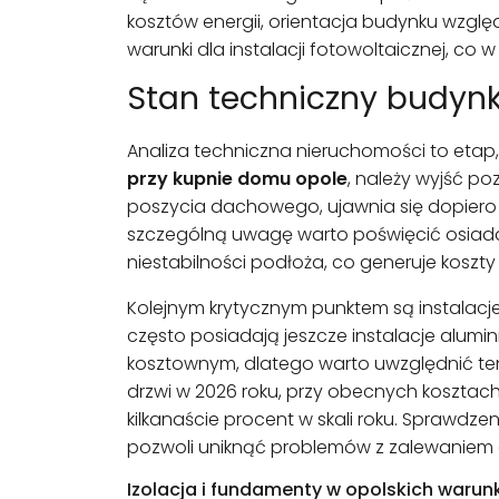
kosztów energii, orientacja budynku wzg
warunki dla instalacji fotowoltaicznej, co
Stan techniczny budynk
Analiza techniczna nieruchomości to etap, 
przy kupnie domu opole
, należy wyjść po
poszycia dachowego, ujawnia się dopiero p
szczególną uwagę warto poświęcić osiadan
niestabilności podłoża, co generuje koszty
Kolejnym krytycznym punktem są instalacje
często posiadają jeszcze instalacje alum
kosztownym, dlatego warto uwzględnić ten
drzwi w 2026 roku, przy obecnych kosztach
kilkanaście procent w skali roku. Sprawd
pozwoli uniknąć problemów z zalewaniem
Izolacja i fundamenty w opolskich waru