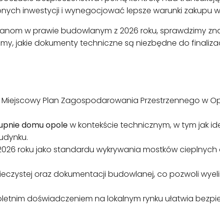
fionych inwestycji i wynegocjować lepsze warunki zakupu
 zmianom w prawie budowlanym z 2026 roku, sprawdzimy 
nimy, jakie dokumenty techniczne są niezbędne do finaliz
ać Miejscowy Plan Zagospodarowania Przestrzennego w Opo
kupnie domu opole
w kontekście technicznym, w tym jak ide
budynku.
026 roku jako standardu wykrywania mostków cieplnych or
i wieczystej oraz dokumentacji budowlanej, co pozwoli wy
eloletnim doświadczeniem na lokalnym rynku ułatwia bezpi