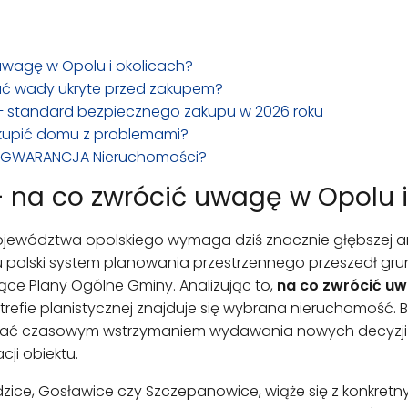
 uwagę w Opolu i okolicach?
ać wady ukryte przed zakupem?
 – standard bezpiecznego zakupu w 2026 roku
e kupić domu z problemami?
Z. GWARANCJA Nieruchomości?
 – na co zwrócić uwagę w Opolu 
województwa opolskiego wymaga dziś znacznie głębszej an
ku polski system planowania przestrzennego przeszedł g
e Plany Ogólne Gminy. Analizując to,
na co zwrócić uw
ej strefie planistycznej znajduje się wybrana nieruchomoś
wać czasowym wstrzymaniem wydawania nowych decyzji 
ji obiektu.
rudzice, Gosławice czy Szczepanowice, wiąże się z konkret