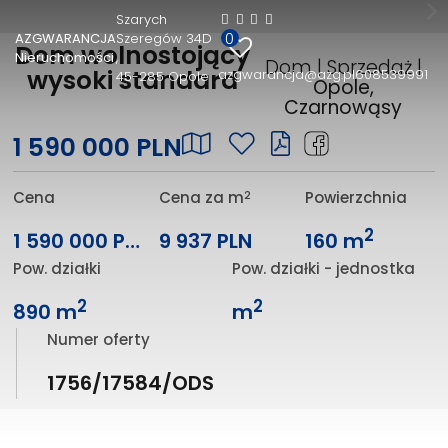
Szarych
0
AZGWARANCJA
Szeregów 34D
Dom wolnostojący
Nieruchomości
Dom | Sprzedaż |
wysoki standard
azgwarancja@azg.pl
608539991
45-285 Opole
Opole,
Czarnowąsy
1 590 000 PLN
2
Cena
Cena za m
Powierzchnia
2
1 590 000 PLN
9 937 PLN
160 m
Pow. działki
Pow. działki - jednostka
2
2
890 m
m
Numer oferty
1756/17584/ODS