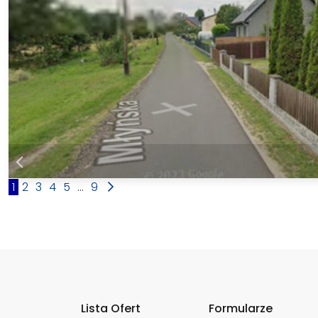
1
2
3
4
5
...
9
Lista Ofert
Formularze