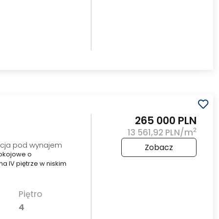
265 000 PLN
2
13 561,92 PLN/m
ycja pod wynajem
Zobacz
okojowe o
a IV piętrze w niskim
Piętro
4