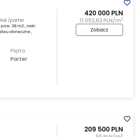
420 000 PLN
2
blok /parter
11 052,63 PLN/m
pow. 38 m2., niski
Zobacz
twu słoneczne ,
Piętro
Parter
209 500 PLN
2
55 PLN/m