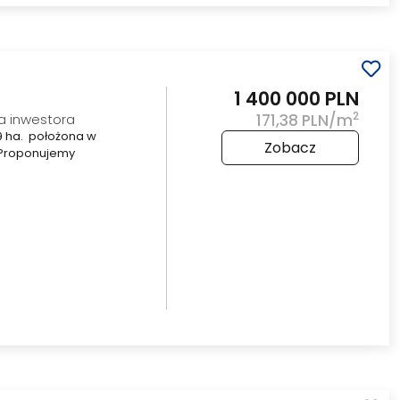
1 400 000 PLN
2
la inwestora
171,38 PLN/m
9 ha. położona w
Zobacz
. Proponujemy