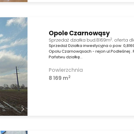
Opole Czarnowąsy
2
Sprzedaż działka bud.8169m
. oferta d
Sprzedaż Działka inwestycyjna o pow. 0,816
Opolu Czarnowąsach - rejon ul.Podleśnej 
Państwu działkę…
Powierzchnia
2
8 169 m