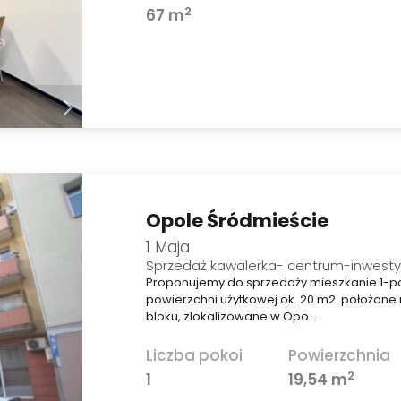
2
67 m
Opole Śródmieście
1 Maja
Sprzedaż kawalerka- centrum-inwest
Proponujemy do sprzedaży mieszkanie 1-p
powierzchni użytkowej ok. 20 m2. położone n
bloku, zlokalizowane w Opo…
Liczba pokoi
Powierzchnia
2
1
19,54 m