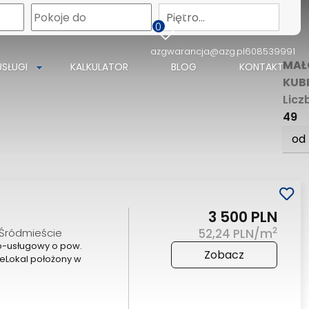
Piętro…
0
azgwarancja@azg.pl
608539991
MAŁ
USŁUGI
KALKULATOR
BLOG
KONTAKT
KUB
Licz
49
od
3 500 PLN
2
. Śródmieście
52,24 PLN/m
o-usługowy o pow.
Zobacz
ieLokal położony w