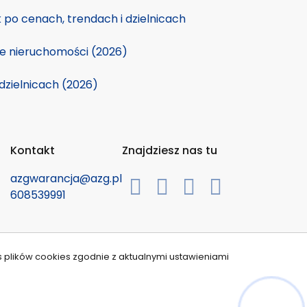
po cenach, trendach i dzielnicach
ie nieruchomości (2026)
dzielnicach (2026)
Kontakt
Znajdziesz nas tu
azgwarancja@azg.pl
608539991
s plików cookies zgodnie z aktualnymi ustawieniami
Hej! Chętnie Ci pomogę