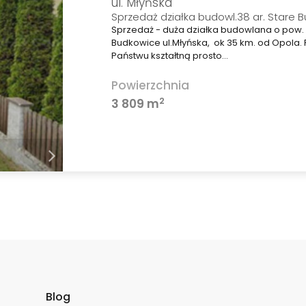
ul. Młyńska
Sprzedaż działka budowl.38 ar. Stare 
Sprzedaż - duża działka budowlana o pow.
Budkowice ul.Młyńska, ok 35 km. od Opola
Państwu kształtną prosto…
Powierzchnia
2
3 809 m
Blog