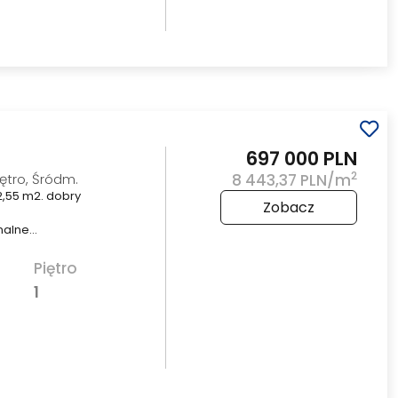
697 000 PLN
2
ętro, Śródm.
8 443,37 PLN/m
,55 m2. dobry
Zobacz
nalne…
Piętro
1