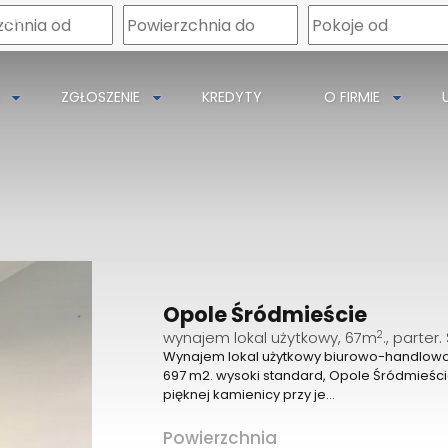
mapa
pole
ZGŁOSZENIE
KREDYTY
O FIRMIE
Opole Śródmieście
2
wynajem lokal użytkowy, 67m
., parter
Wynajem lokal użytkowy biurowo-handlow
697 m2. wysoki standard, Opole Śródmieśc
pięknej kamienicy przy je…
Powierzchnia