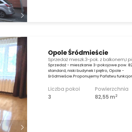
Opole Śródmieście
Sprzedaż mieszk.3-pok. z balkonem,I pi
Sprzedaż - mieszkanie 3-pokojowe pow. 82
standard, niski budynek I piętro, Opole -
śródmieście.Proponujemy Państwu funkcjo
Liczba pokoi
Powierzchnia
2
3
82,55 m