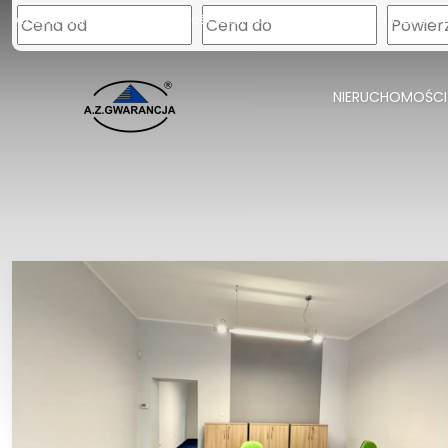
AZGWARANCJA Nieruchomości
Szarych Szeregów 34D
45-285 O
NIERUCHOMOŚCI