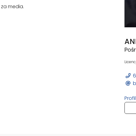
y za media.
AN
Poś
Licenc
6
b
Prof