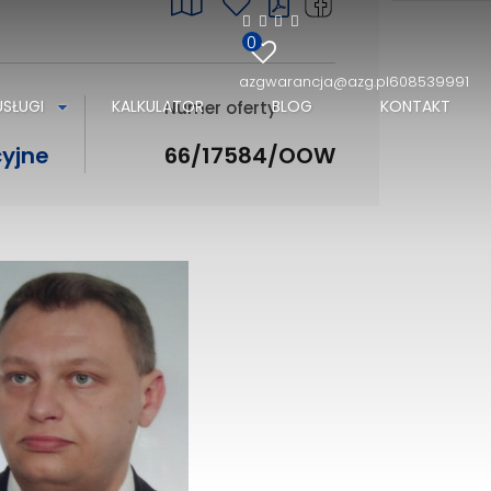
0
azgwarancja@azg.pl
608539991
USŁUGI
KALKULATOR
BLOG
KONTAKT
Numer oferty
yjne
66/17584/OOW