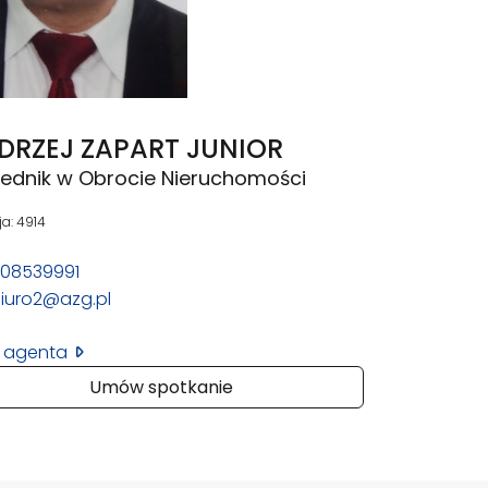
DRZEJ ZAPART JUNIOR
rednik w Obrocie Nieruchomości
ja: 4914
08539991
iuro2@azg.pl
il agenta
Umów spotkanie