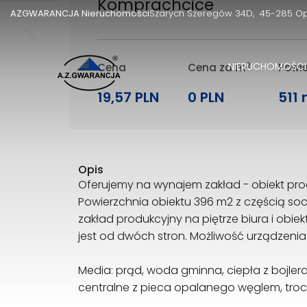
Komprachcice
AZGWARANCJA Nieruchomości
Szarych Szeregów 34D
45-285 O
NIERUCHOMOŚCI
2
Cena
Cena za m
Powi
19,57 PLN
0 PLN
511
Opis
Oferujemy na wynajem zakład - obiekt pr
Powierzchnia obiektu 396 m2 z częścią socj
zakład produkcyjny na piętrze biura i obie
jest od dwóch stron. Możliwość urządzenia
Media: prąd, woda gminna, ciepła z bojlera
centralne z pieca opalanego węglem, tro