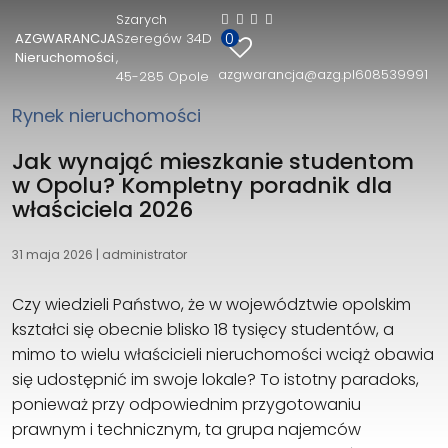
Szarych
0
AZGWARANCJA
Szeregów 34D
AZGWARANCJA Nieruchomości
Nieruchomości
azgwarancja@azg.pl
608539991
45-285 Opole
Szarych Szeregów 34D
45-285 Opole
Rynek nieruchomości
608539991
azgwarancja@azg.pl
Jak wynająć mieszkanie studentom
w Opolu? Kompletny poradnik dla
właściciela 2026
31 maja 2026
|
administrator
Czy wiedzieli Państwo, że w województwie opolskim
kształci się obecnie blisko 18 tysięcy studentów, a
mimo to wielu właścicieli nieruchomości wciąż obawia
się udostępnić im swoje lokale? To istotny paradoks,
ponieważ przy odpowiednim przygotowaniu
prawnym i technicznym, ta grupa najemców