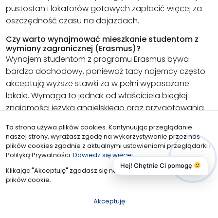
pustostan i lokatorów gotowych zapłacić więcej za
oszczędność czasu na dojazdach.
Czy warto wynajmować mieszkanie studentom z
wymiany zagranicznej (Erasmus)?
Wynajem studentom z programu Erasmus bywa
bardzo dochodowy, ponieważ tacy najemcy często
akceptują wyższe stawki za w pełni wyposażone
lokale. Wymaga to jednak od właściciela biegłej
znajomości języka angielskiego oraz przygotowania
dwujęzycznej dokumentacji. Zastanawiając się,
jak
Ta strona używa plików cookies. Kontynuując przeglądanie
wynająć mieszkanie studentom w Opolu
z tej grupy,
naszej strony, wyrażasz zgodę na wykorzystywanie przez nas
należy pamiętać o krótszych okresach najmu,
plików cookies zgodnie z aktualnymi ustawieniami przeglądarki i
Polityką Prywatności.
Dowiedz się więcej
zazwyczaj obejmujących tylko jeden semestr.
Hej! Chętnie Ci pomogę
Klikając "Akceptuję" zgadasz się na wykorzystywanie przez nas
plików cookie.
inwestowanie w nieruchomości
|
najem
okazjonalny
|
Politechnika Opolska
|
poradnik dla
właściciela
|
rynek nieruchomości opole
|
Uniwersytet
Akceptuję
Opolski
|
wynajem mieszkania
|
wynajem studentom