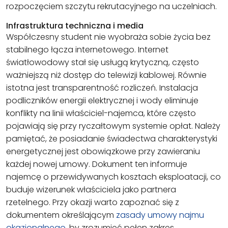
rozpoczęciem szczytu rekrutacyjnego na uczelniach.
Infrastruktura techniczna i media
Współczesny student nie wyobraża sobie życia bez
stabilnego łącza internetowego. Internet
światłowodowy stał się usługą krytyczną, często
ważniejszą niż dostęp do telewizji kablowej. Równie
istotna jest transparentność rozliczeń. Instalacja
podliczników energii elektrycznej i wody eliminuje
konflikty na linii właściciel-najemca, które często
pojawiają się przy ryczałtowym systemie opłat. Należy
pamiętać, że posiadanie świadectwa charakterystyki
energetycznej jest obowiązkowe przy zawieraniu
każdej nowej umowy. Dokument ten informuje
najemcę o przewidywanych kosztach eksploatacji, co
buduje wizerunek właściciela jako partnera
rzetelnego. Przy okazji warto zapoznać się z
dokumentem określającym
zasady umowy najmu
okazjonalnego
, by zrozumieć pełen zakres