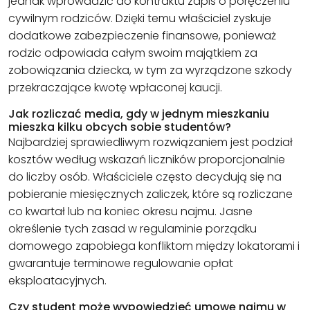
jednak wprowadzić do kontraktu zapis o poręczeniu
cywilnym rodziców. Dzięki temu właściciel zyskuje
dodatkowe zabezpieczenie finansowe, ponieważ
rodzic odpowiada całym swoim majątkiem za
zobowiązania dziecka, w tym za wyrządzone szkody
przekraczające kwotę wpłaconej kaucji.
Jak rozliczać media, gdy w jednym mieszkaniu
mieszka kilku obcych sobie studentów?
Najbardziej sprawiedliwym rozwiązaniem jest podział
kosztów według wskazań liczników proporcjonalnie
do liczby osób. Właściciele często decydują się na
pobieranie miesięcznych zaliczek, które są rozliczane
co kwartał lub na koniec okresu najmu. Jasne
określenie tych zasad w regulaminie porządku
domowego zapobiega konfliktom między lokatorami i
gwarantuje terminowe regulowanie opłat
eksploatacyjnych.
Czy student może wypowiedzieć umowę najmu w