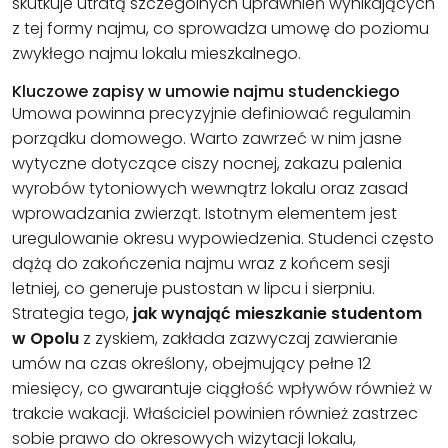
skutkuje utratą szczególnych uprawnień wynikających
z tej formy najmu, co sprowadza umowę do poziomu
zwykłego najmu lokalu mieszkalnego.
Kluczowe zapisy w umowie najmu studenckiego
Umowa powinna precyzyjnie definiować regulamin
porządku domowego. Warto zawrzeć w nim jasne
wytyczne dotyczące ciszy nocnej, zakazu palenia
wyrobów tytoniowych wewnątrz lokalu oraz zasad
wprowadzania zwierząt. Istotnym elementem jest
uregulowanie okresu wypowiedzenia. Studenci często
dążą do zakończenia najmu wraz z końcem sesji
letniej, co generuje pustostan w lipcu i sierpniu.
Strategia tego,
jak wynająć mieszkanie studentom
w Opolu
z zyskiem, zakłada zazwyczaj zawieranie
umów na czas określony, obejmujący pełne 12
miesięcy, co gwarantuje ciągłość wpływów również w
trakcie wakacji. Właściciel powinien również zastrzec
sobie prawo do okresowych wizytacji lokalu,