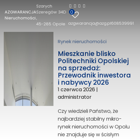
Szarych
0
AZGWARANCJA
Szeregów 34D
AZGWARANCJA Nieruchomości
Nieruchomości
azgwarancja@azg.pl
608539991
45-285 Opole
Szarych Szeregów 34D
45-285 Opole
608539991
Rynek nieruchomości
azgwarancja@azg.pl
Mieszkanie blisko
Politechniki Opolskiej
na sprzedaż:
Przewodnik inwestora
i nabywcy 2026
1 czerwca 2026
|
administrator
Czy wiedzieli Państwo, że
najbardziej stabilny mikro-
rynek nieruchomości w Opolu
nie znajduje się w ścisłym