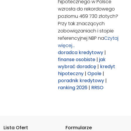
hipotecznego w Polsce
wzrosła do rekordowego
poziomu 469 730 złotych?
Przy tak znaczących
zobowiązaniach i stopie
referencyjnej NBP na
Czytaj
więcej…
doradca kredytowy
|
finanse osobiste
|
jak
wybrać doradcę
|
kredyt
hipoteczny
|
Opole
|
poradnik kredytowy
|
ranking 2026
|
RRSO
Lista Ofert
Formularze