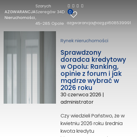
Szarych
0
AZGWARANCJA
Szeregów 34D
AZGWARANCJA Nieruchomości
Nieruchomości
azgwarancja@azg.pl
608539991
45-285 Opole
Szarych Szeregów 34D
45-285 Opole
608539991
Rynek nieruchomości
azgwarancja@azg.pl
Sprawdzony
doradca kredytowy
w Opolu: Ranking,
opinie z forum i jak
mądrze wybrać w
2026 roku
30 czerwca 2026
|
administrator
Czy wiedzieli Państwo, że w
kwietniu 2026 roku średnia
kwota kredytu