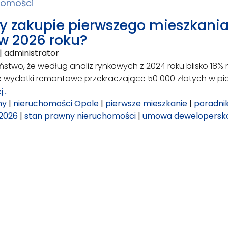
homości
zy zakupie pierwszego mieszkania
w 2026 roku?
|
administrator
aństwo, że według analiz rynkowych z 2024 roku blisko 
e wydatki remontowe przekraczające 50 000 złotych w p
j…
ny
|
nieruchomości Opole
|
pierwsze mieszkanie
|
poradni
2026
|
stan prawny nieruchomości
|
umowa dewelopersk