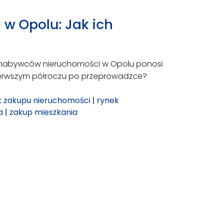
 w Opolu: Jak ich
18% nabywców nieruchomości w Opolu ponosi
ierwszym półroczu po przeprowadzce?
k zakupu nieruchomości
|
rynek
a
|
zakup mieszkania