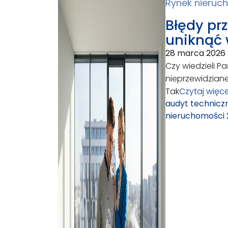
Rynek nieruc
Błędy pr
uniknąć 
28 marca 2026
Czy wiedzieli P
nieprzewidzian
Tak
Czytaj więce
audyt technicz
nieruchomości 