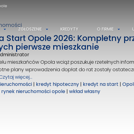
pole
chomości
AZGWARANCJA Nieruchomości
ZGŁOSZENIE
KREDYTY
O FIRMIE
Szarych Szeregów 34D
a Start Opole 2026: Kompletny pr
45-285 Opole
ych pierwsze mieszkanie
608539991
dministrator
azgwarancja@azg.pl
elu mieszkańców Opola wciąż poszukuje rzetelnych informa
otne plany wprowadzenia dopłat do rat zostały ostatecz
Czytaj więcej…
nieruchomości
|
kredyt hipoteczny
|
kredyt na start
|
Opol
|
rynek nieruchomości opole
|
wkład własny