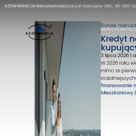
AZGWARANCJA Nieruchomości
Szarych Szeregów 34D
45-285 O
Rynek nieru
NIERUCHOMOŚCI
Kredyt n
kupując
3 lipca 2026
|
a
W 2026 roku wi
mimo że pierw
stabilniejszych
finansowanie 
Mieszkaniowy