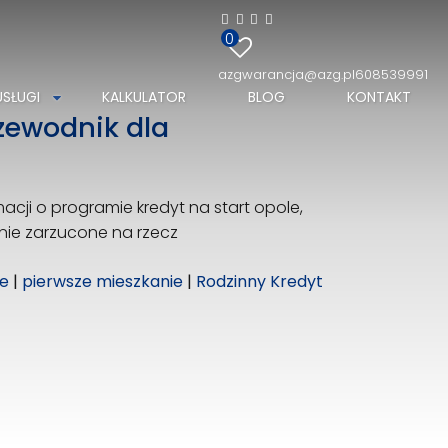
0
azgwarancja@azg.pl
608539991
USŁUGI
KALKULATOR
BLOG
KONTAKT
zewodnik dla
cji o programie kredyt na start opole,
nie zarzucone na rzecz
e
|
pierwsze mieszkanie
|
Rodzinny Kredyt