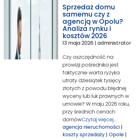
Sprzedaż domu
samemu czy z
agencją w Opolu?
Analiza rynku i
kosztów 2026
13 maja 2026
|
administrator
Czy oszczędność na
prowizji pośrednika jest
faktycznie warta ryzyka
utraty dziesiątek tysięcy
złotych z powodu błędnej
wyceny lub luk prawnych w
umowie? W maju 2026 roku,
przy średnich cenach
domów
Czytaj więcej…
agencja nieruchomości
|
koszty sprzedaży
|
Opole
|