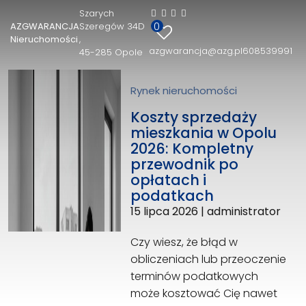
Szarych
0
AZGWARANCJA
Szeregów 34D
AZGWARANCJA Nieruchomości
Nieruchomości
azgwarancja@azg.pl
608539991
45-285 Opole
Szarych Szeregów 34D
45-285 Opole
608539991
Rynek nieruchomości
azgwarancja@azg.pl
Koszty sprzedaży
mieszkania w Opolu
2026: Kompletny
przewodnik po
opłatach i
podatkach
15 lipca 2026
|
administrator
Czy wiesz, że błąd w
obliczeniach lub przeoczenie
terminów podatkowych
może kosztować Cię nawet