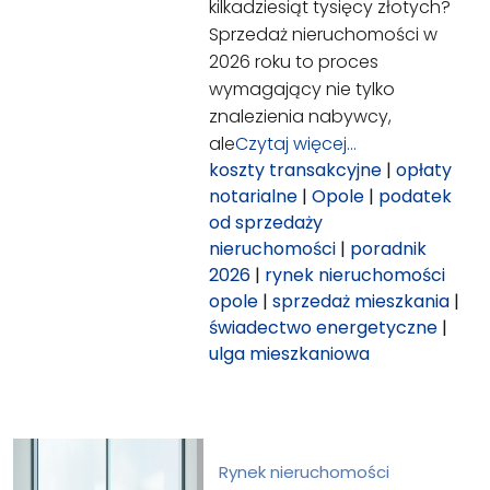
kilkadziesiąt tysięcy złotych?
Sprzedaż nieruchomości w
2026 roku to proces
wymagający nie tylko
znalezienia nabywcy,
ale
Czytaj więcej…
koszty transakcyjne
|
opłaty
notarialne
|
Opole
|
podatek
od sprzedaży
nieruchomości
|
poradnik
2026
|
rynek nieruchomości
opole
|
sprzedaż mieszkania
|
świadectwo energetyczne
|
ulga mieszkaniowa
Rynek nieruchomości