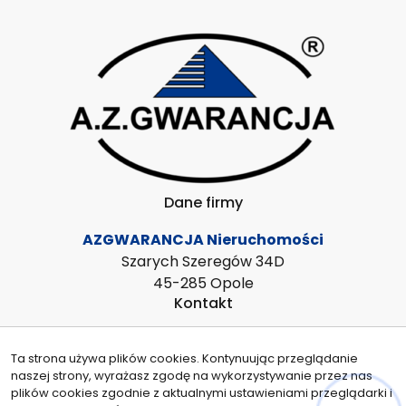
Dane firmy
AZGWARANCJA Nieruchomości
Szarych Szeregów 34D
45-285 Opole
Kontakt
azgwarancja@azg.pl
Ta strona używa plików cookies. Kontynuując przeglądanie
608539991
naszej strony, wyrażasz zgodę na wykorzystywanie przez nas
Znajdziesz nas tu
plików cookies zgodnie z aktualnymi ustawieniami przeglądarki i