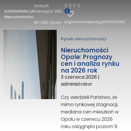
Szarych
0
AZGWARANCJA
Szeregów 34D
AZGWARANCJA Nieruchomości
Nieruchomości
azgwarancja@azg.pl
608539991
45-285 Opole
Szarych Szeregów 34D
45-285 Opole
608539991
Rynek nieruchomości
azgwarancja@azg.pl
Nieruchomości
Opole: Prognozy
cen i analiza rynku
na 2026 rok
3 czerwca 2026
|
administrator
Czy wiedzieli Państwo, że
mimo rynkowej stagnacji,
mediana cen mieszkań w
Opolu w czerwcu 2026
roku osiągnęła poziom 9