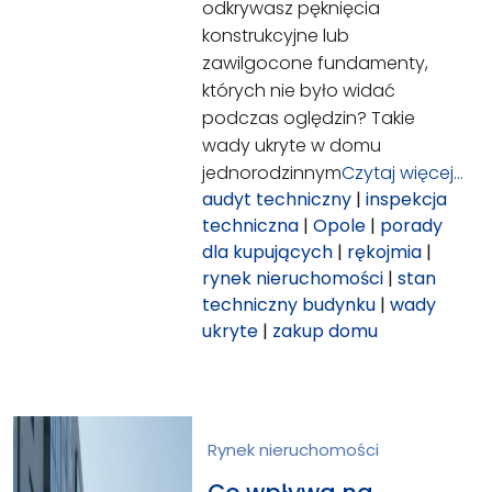
odkrywasz pęknięcia
konstrukcyjne lub
zawilgocone fundamenty,
których nie było widać
podczas oględzin? Takie
wady ukryte w domu
jednorodzinnym
Czytaj więcej…
audyt techniczny
|
inspekcja
techniczna
|
Opole
|
porady
dla kupujących
|
rękojmia
|
rynek nieruchomości
|
stan
techniczny budynku
|
wady
ukryte
|
zakup domu
Rynek nieruchomości