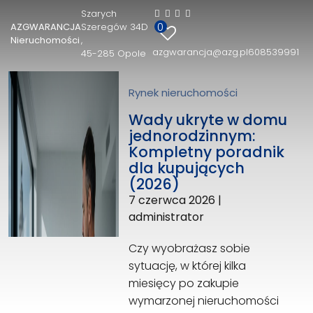
Szarych
0
AZGWARANCJA
Szeregów 34D
AZGWARANCJA Nieruchomości
Nieruchomości
azgwarancja@azg.pl
608539991
45-285 Opole
Szarych Szeregów 34D
45-285 Opole
608539991
Rynek nieruchomości
azgwarancja@azg.pl
Wady ukryte w domu
jednorodzinnym:
Kompletny poradnik
dla kupujących
(2026)
7 czerwca 2026
|
administrator
Czy wyobrażasz sobie
sytuację, w której kilka
miesięcy po zakupie
wymarzonej nieruchomości