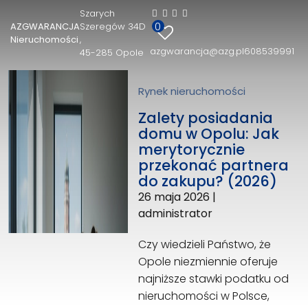
Szarych
0
AZGWARANCJA
Szeregów 34D
AZGWARANCJA Nieruchomości
Nieruchomości
azgwarancja@azg.pl
608539991
45-285 Opole
Szarych Szeregów 34D
45-285 Opole
608539991
Rynek nieruchomości
azgwarancja@azg.pl
Zalety posiadania
domu w Opolu: Jak
merytorycznie
przekonać partnera
do zakupu? (2026)
26 maja 2026
|
administrator
Czy wiedzieli Państwo, że
Opole niezmiennie oferuje
najniższe stawki podatku od
nieruchomości w Polsce,