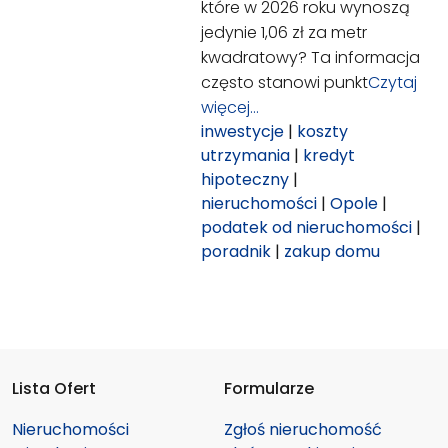
które w 2026 roku wynoszą
jedynie 1,06 zł za metr
kwadratowy? Ta informacja
często stanowi punkt
Czytaj
więcej…
inwestycje
|
koszty
utrzymania
|
kredyt
hipoteczny
|
nieruchomości
|
Opole
|
podatek od nieruchomości
|
poradnik
|
zakup domu
Lista Ofert
Formularze
Nieruchomości
Zgłoś nieruchomość