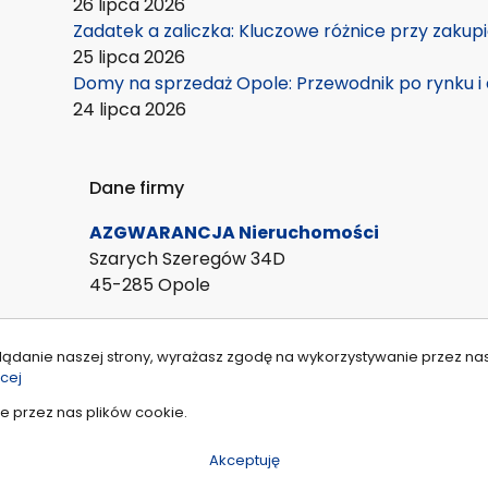
26 lipca 2026
Zadatek a zaliczka: Kluczowe różnice przy zakup
25 lipca 2026
Domy na sprzedaż Opole: Przewodnik po rynku i 
24 lipca 2026
Dane firmy
AZGWARANCJA Nieruchomości
Szarych Szeregów 34D
45-285 Opole
lądanie naszej strony, wyrażasz zgodę na wykorzystywanie przez na
cej
e przez nas plików cookie.
Akceptuję
szystkie prawa zastrzeżone | Program dla biur nieruchomości - asa