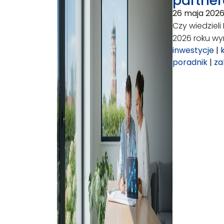
partner
26 maja 202
Czy wiedziel
2026 roku wy
inwestycje
|
poradnik
|
za