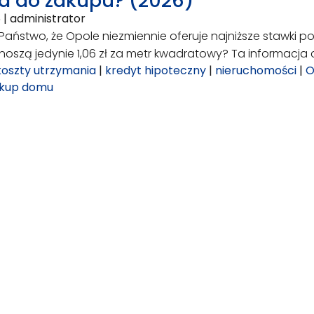
a do zakupu? (2026)
6
|
administrator
i Państwo, że Opole niezmiennie oferuje najniższe stawki 
noszą jedynie 1,06 zł za metr kwadratowy? Ta informacja
koszty utrzymania
|
kredyt hipoteczny
|
nieruchomości
|
O
kup domu