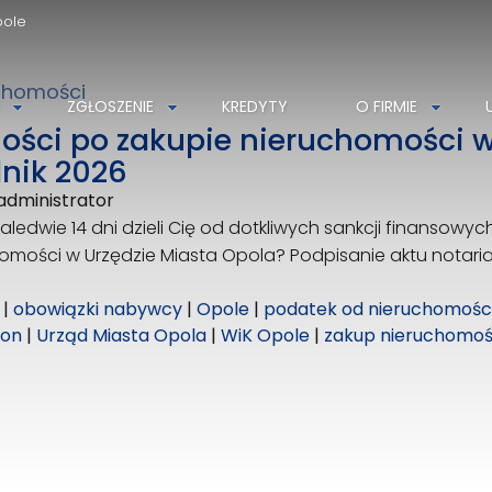
pole
chomości
AZGWARANCJA Nieruchomości
ZGŁOSZENIE
KREDYTY
O FIRMIE
Szarych Szeregów 34D
ości po zakupie nieruchomości 
45-285 Opole
nik 2026
608539991
administrator
azgwarancja@azg.pl
zaledwie 14 dni dzieli Cię od dotkliwych sankcji finansowyc
omości w Urzędzie Miasta Opola? Podpisanie aktu notaria
|
obowiązki nabywcy
|
Opole
|
podatek od nieruchomośc
ron
|
Urząd Miasta Opola
|
WiK Opole
|
zakup nieruchomoś