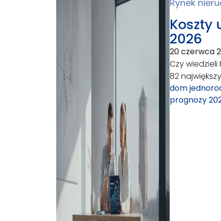
Rynek nier
Koszty 
2026
20 czerwca 
Czy wiedziel
82 największy
dom jednoro
prognozy 20