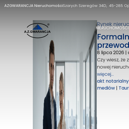
AZGWARANCJA Nieruchomości
Szarych Szeregów 34D
45-285 O
Rynek nieru
NIERUCHOMOŚCI
Formaln
przewod
8 lipca 2026
|
Czy wiesz, że 
nowej nieruch
więcej…
akt notarialny
mediów
|
Tau