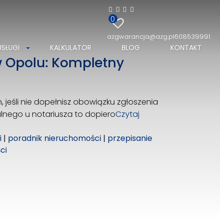
0
azgwarancja@azg.pl
608539991
USŁUGI
KALKULATOR
BLOG
KONTAKT
w Opolu: Kompletny
h, jeśli nie dopełnisz obowiązku zgłoszenia
lnego u notariusza to dopiero
Czytaj
i
|
poradnik nieruchomości
|
przepisanie
ci