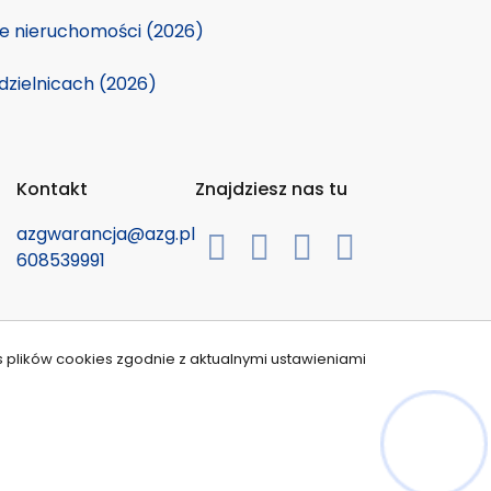
ie nieruchomości (2026)
dzielnicach (2026)
Kontakt
Znajdziesz nas tu
azgwarancja@azg.pl
608539991
s plików cookies zgodnie z aktualnymi ustawieniami
Hej! Chętnie Ci pomogę
ricrm.com