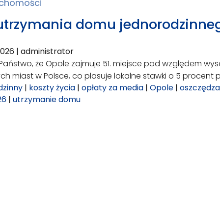
uchomości
utrzymania domu jednorodzinneg
2026
|
administrator
i Państwo, że Opole zajmuje 51. miejsce pod względem w
ch miast w Polsce, co plasuje lokalne stawki o 5 procent p
dzinny
|
koszty życia
|
opłaty za media
|
Opole
|
oszczędza
26
|
utrzymanie domu