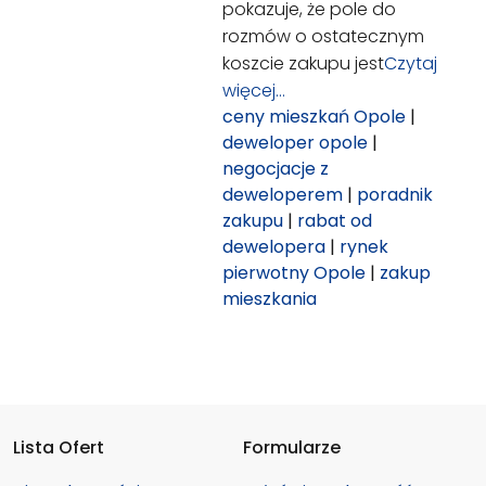
pokazuje, że pole do
rozmów o ostatecznym
koszcie zakupu jest
Czytaj
więcej…
ceny mieszkań Opole
|
deweloper opole
|
negocjacje z
deweloperem
|
poradnik
zakupu
|
rabat od
dewelopera
|
rynek
pierwotny Opole
|
zakup
mieszkania
Lista Ofert
Formularze