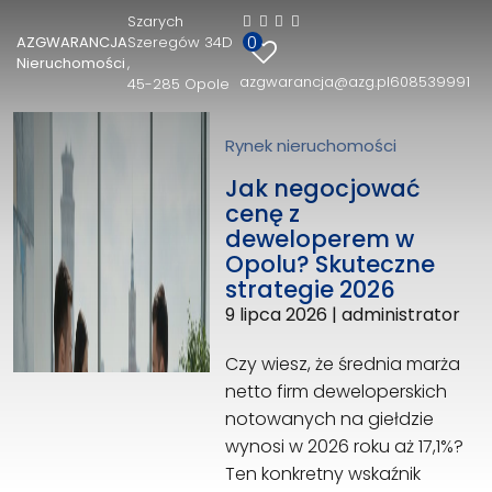
Szarych
0
AZGWARANCJA
Szeregów 34D
AZGWARANCJA Nieruchomości
Nieruchomości
azgwarancja@azg.pl
608539991
45-285 Opole
Szarych Szeregów 34D
45-285 Opole
608539991
Rynek nieruchomości
azgwarancja@azg.pl
Jak negocjować
cenę z
deweloperem w
Opolu? Skuteczne
strategie 2026
9 lipca 2026
|
administrator
Czy wiesz, że średnia marża
netto firm deweloperskich
notowanych na giełdzie
wynosi w 2026 roku aż 17,1%?
Ten konkretny wskaźnik