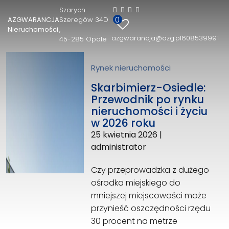
Szarych
0
AZGWARANCJA
Szeregów 34D
AZGWARANCJA Nieruchomości
Nieruchomości
azgwarancja@azg.pl
608539991
45-285 Opole
Szarych Szeregów 34D
45-285 Opole
608539991
Rynek nieruchomości
azgwarancja@azg.pl
Skarbimierz-Osiedle:
Przewodnik po rynku
nieruchomości i życiu
w 2026 roku
25 kwietnia 2026
|
administrator
Czy przeprowadzka z dużego
ośrodka miejskiego do
mniejszej miejscowości może
przynieść oszczędności rzędu
30 procent na metrze