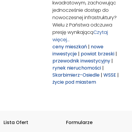
kwadratowym, zachowując
jednocześnie dostęp do
nowoczesnej infrastruktury?
Wielu z Państwa odczuwa
presję wynikającą
Czytaj
więcej…
ceny mieszkań
|
nowe
inwestycje
|
powiat brzeski
|
przewodnik inwestycyjny
|
rynek nieruchomości
|
Skarbimierz-Osiedle
|
WSSE
|
życie pod miastem
Lista Ofert
Formularze